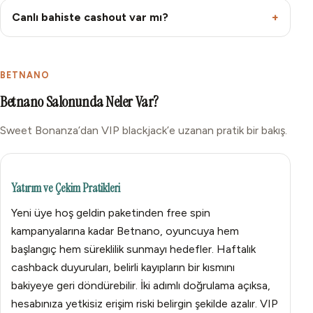
Canlı bahiste cashout var mı?
BETNANO
Betnano Salonunda Neler Var?
Sweet Bonanza’dan VIP blackjack’e uzanan pratik bir bakış.
Yatırım ve Çekim Pratikleri
Yeni üye hoş geldin paketinden free spin
kampanyalarına kadar Betnano, oyuncuya hem
başlangıç hem süreklilik sunmayı hedefler. Haftalık
cashback duyuruları, belirli kayıpların bir kısmını
bakiyeye geri döndürebilir. İki adımlı doğrulama açıksa,
hesabınıza yetkisiz erişim riski belirgin şekilde azalır. VIP