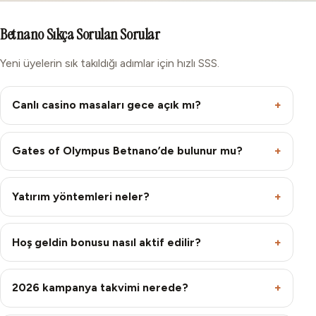
Betnano Sıkça Sorulan Sorular
Yeni üyelerin sık takıldığı adımlar için hızlı SSS.
Canlı casino masaları gece açık mı?
Gates of Olympus Betnano’de bulunur mu?
Yatırım yöntemleri neler?
Hoş geldin bonusu nasıl aktif edilir?
2026 kampanya takvimi nerede?