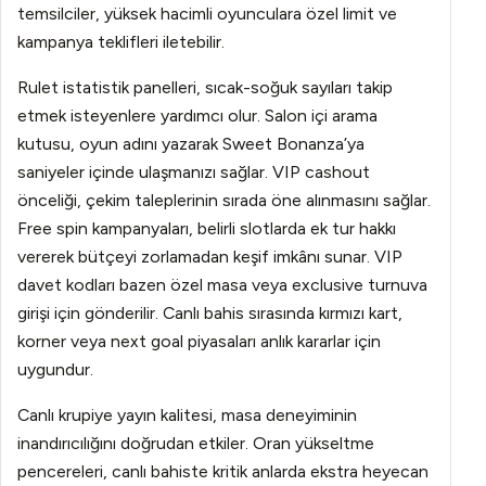
temsilciler, yüksek hacimli oyunculara özel limit ve
kampanya teklifleri iletebilir.
Rulet istatistik panelleri, sıcak-soğuk sayıları takip
etmek isteyenlere yardımcı olur. Salon içi arama
kutusu, oyun adını yazarak Sweet Bonanza’ya
saniyeler içinde ulaşmanızı sağlar. VIP cashout
önceliği, çekim taleplerinin sırada öne alınmasını sağlar.
Free spin kampanyaları, belirli slotlarda ek tur hakkı
vererek bütçeyi zorlamadan keşif imkânı sunar. VIP
davet kodları bazen özel masa veya exclusive turnuva
girişi için gönderilir. Canlı bahis sırasında kırmızı kart,
korner veya next goal piyasaları anlık kararlar için
uygundur.
Canlı krupiye yayın kalitesi, masa deneyiminin
inandırıcılığını doğrudan etkiler. Oran yükseltme
pencereleri, canlı bahiste kritik anlarda ekstra heyecan