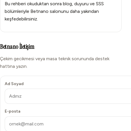
Bu rehberi okuduktan sonra blog, duyuru ve SSS
bölümleriyle Betnano salonunu daha yakından
keşfedebilirsiniz.
Betnano İletişim
Çekim gecikmesi veya masa teknik sorununda destek
hattına yazın.
Ad Soyad
E-posta