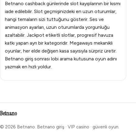
Betnano cashback günlerinde slot kayıplarının bir kısmı
iade edilebilir. Slot geçmişinizdeki en uzun oturumlar,
hangi temaların sizi tuttuğunu gösterir. Ses ve
animasyon ayarları, uzun oturumlarda yorgunluğu
azaltabilir. Jackpot etiketli slotlar, progresif havuza
katkı yapan ayrı bir kategoridir. Megaways mekanikli
oyunlar, her elde değişen kasa sayısıyla sürpriz üretir.
Betnano giriş sonrası lobi arama kutusuna oyun adını
yazmak en hızlı yoldur.
Betnano
© 2026 Betnano. Betnano giriş · VIP casino · güvenli oyun.