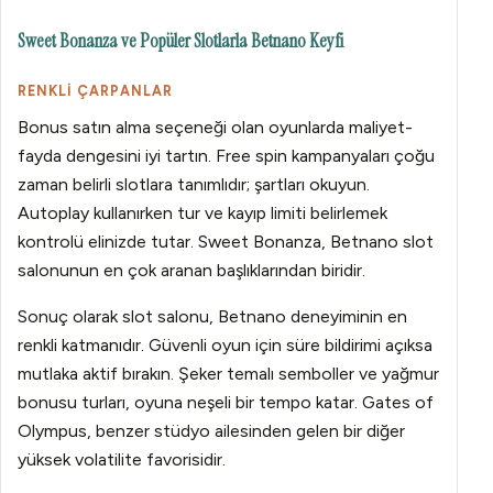
Sweet Bonanza ve Popüler Slotlarla Betnano Keyfi
RENKLI ÇARPANLAR
Bonus satın alma seçeneği olan oyunlarda maliyet-
fayda dengesini iyi tartın. Free spin kampanyaları çoğu
zaman belirli slotlara tanımlıdır; şartları okuyun.
Autoplay kullanırken tur ve kayıp limiti belirlemek
kontrolü elinizde tutar. Sweet Bonanza, Betnano slot
salonunun en çok aranan başlıklarından biridir.
Sonuç olarak slot salonu, Betnano deneyiminin en
renkli katmanıdır. Güvenli oyun için süre bildirimi açıksa
mutlaka aktif bırakın. Şeker temalı semboller ve yağmur
bonusu turları, oyuna neşeli bir tempo katar. Gates of
Olympus, benzer stüdyo ailesinden gelen bir diğer
yüksek volatilite favorisidir.