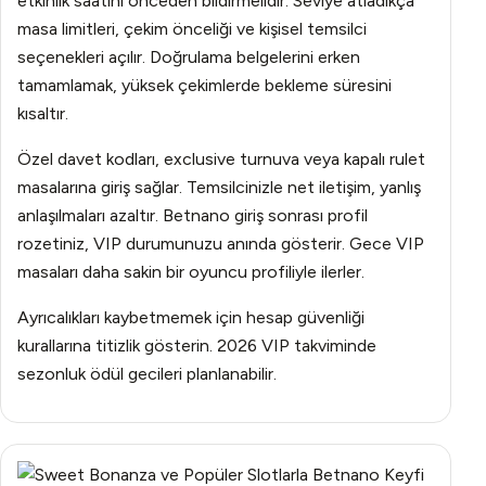
etkinlik saatini önceden bildirmelidir. Seviye atladıkça
masa limitleri, çekim önceliği ve kişisel temsilci
seçenekleri açılır. Doğrulama belgelerini erken
tamamlamak, yüksek çekimlerde bekleme süresini
kısaltır.
Özel davet kodları, exclusive turnuva veya kapalı rulet
masalarına giriş sağlar. Temsilcinizle net iletişim, yanlış
anlaşılmaları azaltır. Betnano giriş sonrası profil
rozetiniz, VIP durumunuzu anında gösterir. Gece VIP
masaları daha sakin bir oyuncu profiliyle ilerler.
Ayrıcalıkları kaybetmemek için hesap güvenliği
kurallarına titizlik gösterin. 2026 VIP takviminde
sezonluk ödül gecileri planlanabilir.