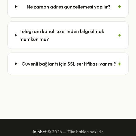
Ne zaman adres güncellemesi yapılır?
Telegram kanalı üzerinden bilgi almak
mümkün mü?
Güvenli bağlantı için SSL sertifikası var mı?
Jojobet
© 2026 — Tüm hakları saklıdır.