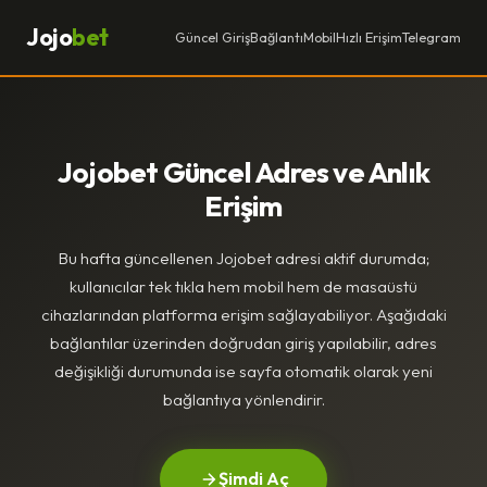
Jojo
bet
Güncel Giriş
Bağlantı
Mobil
Hızlı Erişim
Telegram
Jojobet Güncel Adres ve Anlık
Erişim
Bu hafta güncellenen Jojobet adresi aktif durumda;
kullanıcılar tek tıkla hem mobil hem de masaüstü
cihazlarından platforma erişim sağlayabiliyor. Aşağıdaki
bağlantılar üzerinden doğrudan giriş yapılabilir, adres
değişikliği durumunda ise sayfa otomatik olarak yeni
bağlantıya yönlendirir.
Şimdi Aç