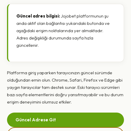
Güncel adres bilgisi:
Jojobet platformunun şu
anda aktif olan bağlantısı yukarıdaki butonda ve
aşağıdaki erişim noktalarında yer almaktadır.
Adres değişikliği durumunda sayfa hızla
güncellenir.
Platforma giriş yaparken tarayıcınızın güncel sürümde
olduğundan emin olun. Chrome, Safari, Firefox ve Edge gibi
yaygın tarayıcılar tam destek sunar. Eski tarayıcı sürümleri
bazı sayfa elementlerini doğru yansıtmayabilir ve bu durum
erişim deneyimini olumsuz etkiler.
Güncel Adrese Git