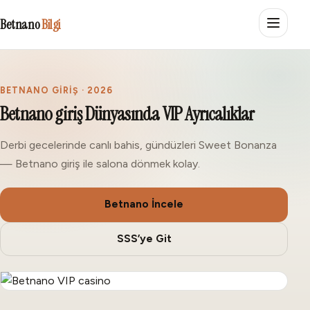
Betnano
Bilgi
Keşfet
BETNANO GIRIŞ · 2026
Betnano giriş Dünyasında VIP Ayrıcalıklar
İnceleme
Derbi gecelerinde canlı bahis, gündüzleri Sweet Bonanza
Rehberler
— Betnano giriş ile salona dönmek kolay.
Gündem
Betnano İncele
Yardım
SSS’ye Git
Bize Ulaşın