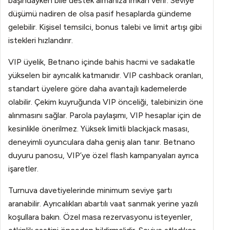
başındayken bile destek almanıza imkân verir. Seviye
düşümü nadiren de olsa pasif hesaplarda gündeme
gelebilir. Kişisel temsilci, bonus talebi ve limit artışı gibi
istekleri hızlandırır.
VIP üyelik, Betnano içinde bahis hacmi ve sadakatle
yükselen bir ayrıcalık katmanıdır. VIP cashback oranları,
standart üyelere göre daha avantajlı kademelerde
olabilir. Çekim kuyruğunda VIP önceliği, talebinizin öne
alınmasını sağlar. Parola paylaşımı, VIP hesaplar için de
kesinlikle önerilmez. Yüksek limitli blackjack masası,
deneyimli oyunculara daha geniş alan tanır. Betnano
duyuru panosu, VIP’ye özel flash kampanyaları ayrıca
işaretler.
Turnuva davetiyelerinde minimum seviye şartı
aranabilir. Ayrıcalıkları abartılı vaat sanmak yerine yazılı
koşullara bakın. Özel masa rezervasyonu isteyenler,