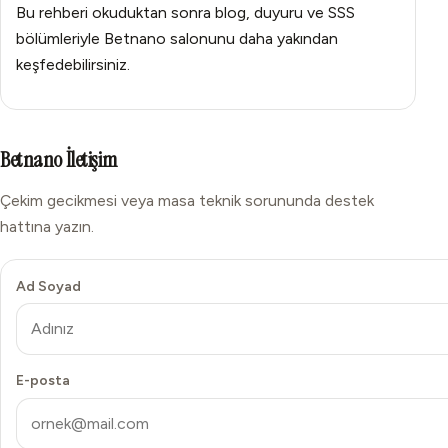
Bu rehberi okuduktan sonra blog, duyuru ve SSS
bölümleriyle Betnano salonunu daha yakından
keşfedebilirsiniz.
Betnano İletişim
Çekim gecikmesi veya masa teknik sorununda destek
hattına yazın.
Ad Soyad
E-posta