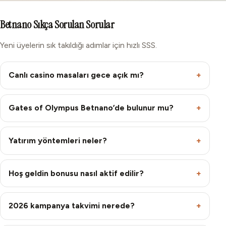
Betnano Sıkça Sorulan Sorular
Yeni üyelerin sık takıldığı adımlar için hızlı SSS.
Canlı casino masaları gece açık mı?
Gates of Olympus Betnano’de bulunur mu?
Yatırım yöntemleri neler?
Hoş geldin bonusu nasıl aktif edilir?
2026 kampanya takvimi nerede?