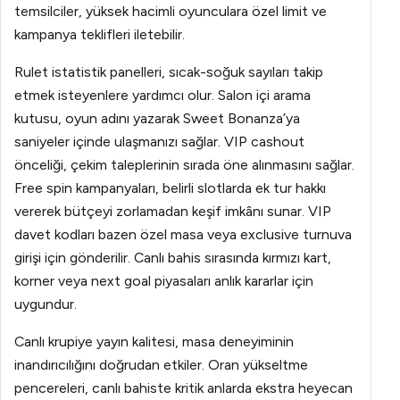
temsilciler, yüksek hacimli oyunculara özel limit ve
kampanya teklifleri iletebilir.
Rulet istatistik panelleri, sıcak-soğuk sayıları takip
etmek isteyenlere yardımcı olur. Salon içi arama
kutusu, oyun adını yazarak Sweet Bonanza’ya
saniyeler içinde ulaşmanızı sağlar. VIP cashout
önceliği, çekim taleplerinin sırada öne alınmasını sağlar.
Free spin kampanyaları, belirli slotlarda ek tur hakkı
vererek bütçeyi zorlamadan keşif imkânı sunar. VIP
davet kodları bazen özel masa veya exclusive turnuva
girişi için gönderilir. Canlı bahis sırasında kırmızı kart,
korner veya next goal piyasaları anlık kararlar için
uygundur.
Canlı krupiye yayın kalitesi, masa deneyiminin
inandırıcılığını doğrudan etkiler. Oran yükseltme
pencereleri, canlı bahiste kritik anlarda ekstra heyecan