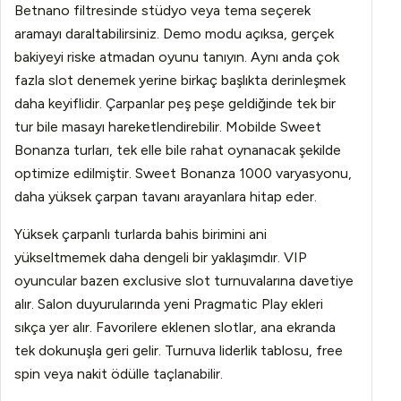
Betnano filtresinde stüdyo veya tema seçerek
aramayı daraltabilirsiniz. Demo modu açıksa, gerçek
bakiyeyi riske atmadan oyunu tanıyın. Aynı anda çok
fazla slot denemek yerine birkaç başlıkta derinleşmek
daha keyiflidir. Çarpanlar peş peşe geldiğinde tek bir
tur bile masayı hareketlendirebilir. Mobilde Sweet
Bonanza turları, tek elle bile rahat oynanacak şekilde
optimize edilmiştir. Sweet Bonanza 1000 varyasyonu,
daha yüksek çarpan tavanı arayanlara hitap eder.
Yüksek çarpanlı turlarda bahis birimini ani
yükseltmemek daha dengeli bir yaklaşımdır. VIP
oyuncular bazen exclusive slot turnuvalarına davetiye
alır. Salon duyurularında yeni Pragmatic Play ekleri
sıkça yer alır. Favorilere eklenen slotlar, ana ekranda
tek dokunuşla geri gelir. Turnuva liderlik tablosu, free
spin veya nakit ödülle taçlanabilir.