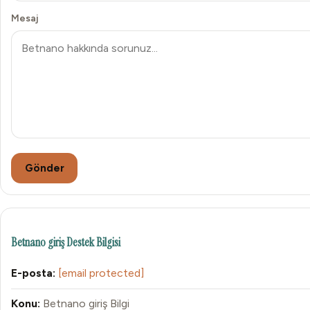
Mesaj
Gönder
Betnano giriş Destek Bilgisi
E-posta:
[email protected]
Konu:
Betnano giriş Bilgi