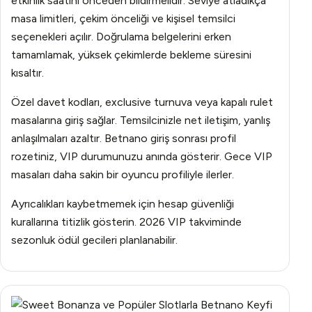
etkinlik saatini önceden bildirmelidir. Seviye atladıkça
masa limitleri, çekim önceliği ve kişisel temsilci
seçenekleri açılır. Doğrulama belgelerini erken
tamamlamak, yüksek çekimlerde bekleme süresini
kısaltır.
Özel davet kodları, exclusive turnuva veya kapalı rulet
masalarına giriş sağlar. Temsilcinizle net iletişim, yanlış
anlaşılmaları azaltır. Betnano giriş sonrası profil
rozetiniz, VIP durumunuzu anında gösterir. Gece VIP
masaları daha sakin bir oyuncu profiliyle ilerler.
Ayrıcalıkları kaybetmemek için hesap güvenliği
kurallarına titizlik gösterin. 2026 VIP takviminde
sezonluk ödül gecileri planlanabilir.