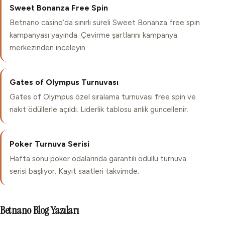
Sweet Bonanza Free Spin
Betnano casino’da sınırlı süreli Sweet Bonanza free spin
kampanyası yayında. Çevirme şartlarını kampanya
merkezinden inceleyin.
Gates of Olympus Turnuvası
Gates of Olympus özel sıralama turnuvası free spin ve
nakit ödüllerle açıldı. Liderlik tablosu anlık güncellenir.
Poker Turnuva Serisi
Hafta sonu poker odalarında garantili ödüllü turnuva
serisi başlıyor. Kayıt saatleri takvimde.
Betnano Blog Yazıları