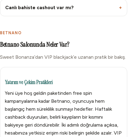
Canlı bahiste cashout var mı?
BETNANO
Betnano Salonunda Neler Var?
Sweet Bonanza’dan VIP blackjack’e uzanan pratik bir bakış.
Yatırım ve Çekim Pratikleri
Yeni üye hoş geldin paketinden free spin
kampanyalarına kadar Betnano, oyuncuya hem
başlangıç hem süreklilik sunmayı hedefler. Haftalık
cashback duyuruları, belirli kayıpların bir kısmını
bakiyeye geri döndürebilir. İki adımlı doğrulama açıksa,
hesabınıza yetkisiz erişim riski belirgin şekilde azalır. VIP