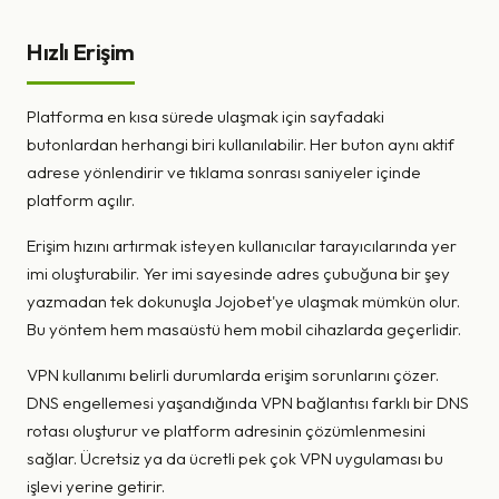
Hızlı Erişim
Platforma en kısa sürede ulaşmak için sayfadaki
butonlardan herhangi biri kullanılabilir. Her buton aynı aktif
adrese yönlendirir ve tıklama sonrası saniyeler içinde
platform açılır.
Erişim hızını artırmak isteyen kullanıcılar tarayıcılarında yer
imi oluşturabilir. Yer imi sayesinde adres çubuğuna bir şey
yazmadan tek dokunuşla Jojobet'ye ulaşmak mümkün olur.
Bu yöntem hem masaüstü hem mobil cihazlarda geçerlidir.
VPN kullanımı belirli durumlarda erişim sorunlarını çözer.
DNS engellemesi yaşandığında VPN bağlantısı farklı bir DNS
rotası oluşturur ve platform adresinin çözümlenmesini
sağlar. Ücretsiz ya da ücretli pek çok VPN uygulaması bu
işlevi yerine getirir.