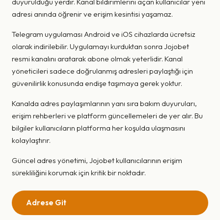
duyurulduğu yerdir. Kanal bildirimlerini açan kullanıcılar yeni
adresi anında öğrenir ve erişim kesintisi yaşamaz.
Telegram uygulaması Android ve iOS cihazlarda ücretsiz
olarak indirilebilir. Uygulamayı kurduktan sonra Jojobet
resmi kanalını aratarak abone olmak yeterlidir. Kanal
yöneticileri sadece doğrulanmış adresleri paylaştığı için
güvenilirlik konusunda endişe taşımaya gerek yoktur.
Kanalda adres paylaşımlarının yanı sıra bakım duyuruları,
erişim rehberleri ve platform güncellemeleri de yer alır. Bu
bilgiler kullanıcıların platforma her koşulda ulaşmasını
kolaylaştırır.
Güncel adres yönetimi, Jojobet kullanıcılarının erişim
sürekliliğini korumak için kritik bir noktadır.
Adrese Git