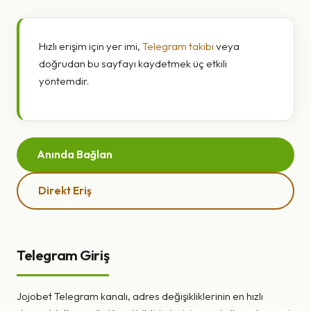
Hızlı erişim için yer imi,
Telegram takibi
veya
doğrudan bu sayfayı kaydetmek üç etkili
yöntemdir.
Anında Bağlan
Direkt Eriş
Telegram Giriş
Jojobet Telegram kanalı, adres değişikliklerinin en hızlı