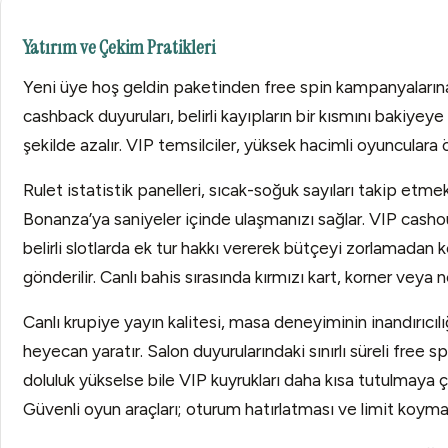
Yatırım ve Çekim Pratikleri
Yeni üye hoş geldin paketinden free spin kampanyaların
cashback duyuruları, belirli kayıpların bir kısmını bakiyeye
şekilde azalır. VIP temsilciler, yüksek hacimli oyunculara ö
Rulet istatistik panelleri, sıcak-soğuk sayıları takip etm
Bonanza’ya saniyeler içinde ulaşmanızı sağlar. VIP cashou
belirli slotlarda ek tur hakkı vererek bütçeyi zorlamadan 
gönderilir. Canlı bahis sırasında kırmızı kart, korner veya n
Canlı krupiye yayın kalitesi, masa deneyiminin inandırıcıl
heyecan yaratır. Salon duyurularındaki sınırlı süreli free s
doluluk yükselse bile VIP kuyrukları daha kısa tutulmaya ça
Güvenli oyun araçları; oturum hatırlatması ve limit koyma