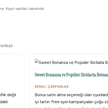
yor. Kayıt saatleri takvimde.
etleşir.
Sweet Bonanza ve Popüler Slotlarla Betna
RENKLI ÇARPANLAR
flık değil
Bonus satın alma seçeneği olan oyunlar
daklı
iyi tartın. Free spin kampanyaları çoğu za