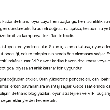
a kadar Betnano, oyuncuya hem başlangıç hem süreklilik sun
 geri döndürebilir. İki adımlı doğrulama açıksa, hesabınıza yetk
zel limit ve kampanya teklifleri iletebilir.
ek isteyenlere yardımcı olur. Salon içi arama kutusu, oyun ad
t önceliği, çekim taleplerinin sırada öne alınmasını sağlar. 
keşif imkânı sunar. VIP davet kodları bazen özel masa veya ex
ext goal piyasaları anlık kararlar için uygundur.
ığını doğrudan etkiler. Oran yükseltme pencereleri, canlı bahis
pin’ler, erken davrananlara avantaj sağlar. Gece saatlerinde can
lışılır. Betnano blog yazıları, oyun stratejileri ve VIP ipuçla
 seçenekleriyle desteklenebilir.