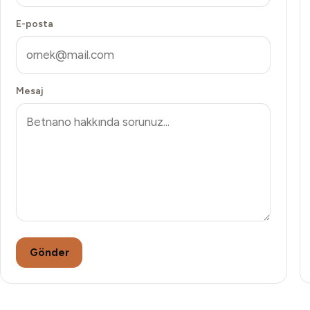
E-posta
Mesaj
Gönder