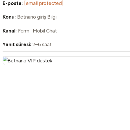
E-posta:
[email protected]
Konu:
Betnano giriş Bilgi
Kanal:
Form · Mobil Chat
Yanıt süresi:
2–6 saat