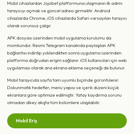
Mobil cihazlardan Jojobet platformuna ulaşmanın ilk adımı
tarayıcıyı açmak ve güncel adresi girmektir. Android
cihazlarda Chrome, iOS cihazlarda Safari varsayılan tarayıcı
olarak sorunsuz çalışır.
APK dosyası üzerinden mobil uygulama kurulumu da
mümkündür. Resmi Telegram kanalında paylaşılan APK
bağlantısı indirilip yüklendikten sonra uygulama üzerinden
platforma doğrudan erişim sağlanır. iOS kullanıcıları için web
uygulaması olarak ana ekrana ekleme seçeneği de bulunur.
Mobil tarayıcıda sayfa tam uyumlu biçimde görüntülenir.
Dokunmatik hedefler, menü yapısı ve içerik düzeni küçük
ekranlara göre optimize edilmiştir. Yatay kaydırma sorunu
olmadan dikey akışta tüm bölümlere ulaşılabilir.
Mobil Eriş