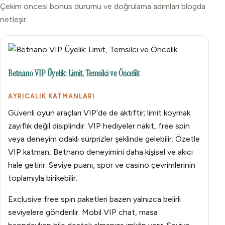
Çekim öncesi bonus durumu ve doğrulama adımları blogda
netleşir.
Betnano VIP Üyelik: Limit, Temsilci ve Öncelik
AYRICALIK KATMANLARI
Güvenli oyun araçları VIP’de de aktiftir; limit koymak
zayıflık değil disiplindir. VIP hediyeler nakit, free spin
veya deneyim odaklı sürprizler şeklinde gelebilir. Özetle
VIP katman, Betnano deneyimini daha kişisel ve akıcı
hale getirir. Seviye puanı, spor ve casino çevrimlerinin
toplamıyla birikebilir.
Exclusive free spin paketleri bazen yalnızca belirli
seviyelere gönderilir. Mobil VIP chat, masa