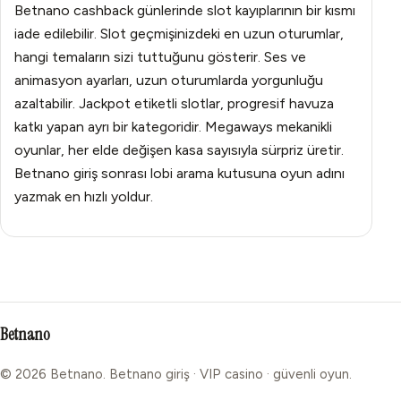
Betnano cashback günlerinde slot kayıplarının bir kısmı
iade edilebilir. Slot geçmişinizdeki en uzun oturumlar,
hangi temaların sizi tuttuğunu gösterir. Ses ve
animasyon ayarları, uzun oturumlarda yorgunluğu
azaltabilir. Jackpot etiketli slotlar, progresif havuza
katkı yapan ayrı bir kategoridir. Megaways mekanikli
oyunlar, her elde değişen kasa sayısıyla sürpriz üretir.
Betnano giriş sonrası lobi arama kutusuna oyun adını
yazmak en hızlı yoldur.
Betnano
© 2026 Betnano. Betnano giriş · VIP casino · güvenli oyun.