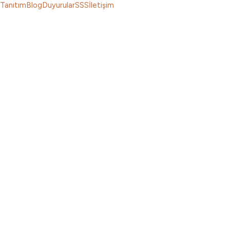
Tanıtım
Blog
Duyurular
SSS
İletişim