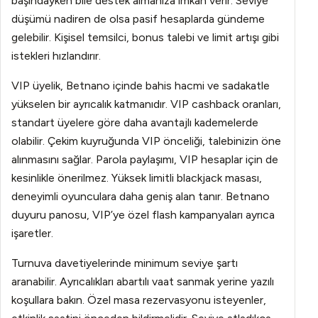
başındayken bile destek almanıza imkân verir. Seviye
düşümü nadiren de olsa pasif hesaplarda gündeme
gelebilir. Kişisel temsilci, bonus talebi ve limit artışı gibi
istekleri hızlandırır.
VIP üyelik, Betnano içinde bahis hacmi ve sadakatle
yükselen bir ayrıcalık katmanıdır. VIP cashback oranları,
standart üyelere göre daha avantajlı kademelerde
olabilir. Çekim kuyruğunda VIP önceliği, talebinizin öne
alınmasını sağlar. Parola paylaşımı, VIP hesaplar için de
kesinlikle önerilmez. Yüksek limitli blackjack masası,
deneyimli oyunculara daha geniş alan tanır. Betnano
duyuru panosu, VIP’ye özel flash kampanyaları ayrıca
işaretler.
Turnuva davetiyelerinde minimum seviye şartı
aranabilir. Ayrıcalıkları abartılı vaat sanmak yerine yazılı
koşullara bakın. Özel masa rezervasyonu isteyenler,