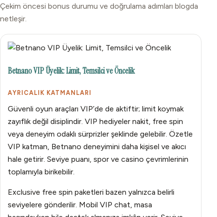
Çekim öncesi bonus durumu ve doğrulama adımları blogda
netleşir.
Betnano VIP Üyelik: Limit, Temsilci ve Öncelik
AYRICALIK KATMANLARI
Güvenli oyun araçları VIP’de de aktiftir; limit koymak
zayıflık değil disiplindir. VIP hediyeler nakit, free spin
veya deneyim odaklı sürprizler şeklinde gelebilir. Özetle
VIP katman, Betnano deneyimini daha kişisel ve akıcı
hale getirir. Seviye puanı, spor ve casino çevrimlerinin
toplamıyla birikebilir.
Exclusive free spin paketleri bazen yalnızca belirli
seviyelere gönderilir. Mobil VIP chat, masa