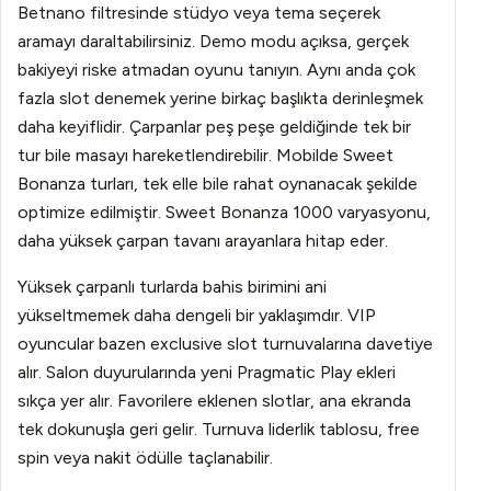
Betnano filtresinde stüdyo veya tema seçerek
aramayı daraltabilirsiniz. Demo modu açıksa, gerçek
bakiyeyi riske atmadan oyunu tanıyın. Aynı anda çok
fazla slot denemek yerine birkaç başlıkta derinleşmek
daha keyiflidir. Çarpanlar peş peşe geldiğinde tek bir
tur bile masayı hareketlendirebilir. Mobilde Sweet
Bonanza turları, tek elle bile rahat oynanacak şekilde
optimize edilmiştir. Sweet Bonanza 1000 varyasyonu,
daha yüksek çarpan tavanı arayanlara hitap eder.
Yüksek çarpanlı turlarda bahis birimini ani
yükseltmemek daha dengeli bir yaklaşımdır. VIP
oyuncular bazen exclusive slot turnuvalarına davetiye
alır. Salon duyurularında yeni Pragmatic Play ekleri
sıkça yer alır. Favorilere eklenen slotlar, ana ekranda
tek dokunuşla geri gelir. Turnuva liderlik tablosu, free
spin veya nakit ödülle taçlanabilir.