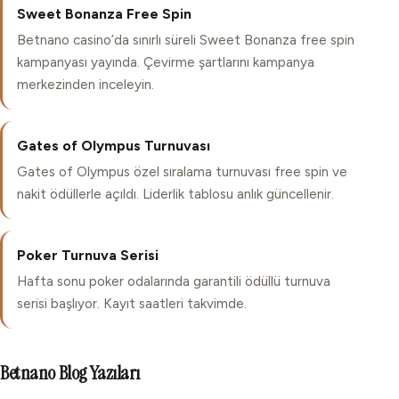
Sweet Bonanza Free Spin
Betnano casino’da sınırlı süreli Sweet Bonanza free spin
kampanyası yayında. Çevirme şartlarını kampanya
merkezinden inceleyin.
Gates of Olympus Turnuvası
Gates of Olympus özel sıralama turnuvası free spin ve
nakit ödüllerle açıldı. Liderlik tablosu anlık güncellenir.
Poker Turnuva Serisi
Hafta sonu poker odalarında garantili ödüllü turnuva
serisi başlıyor. Kayıt saatleri takvimde.
Betnano Blog Yazıları