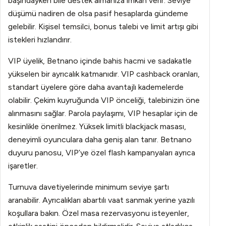
başındayken bile destek almanıza imkân verir. Seviye
düşümü nadiren de olsa pasif hesaplarda gündeme
gelebilir. Kişisel temsilci, bonus talebi ve limit artışı gibi
istekleri hızlandırır.
VIP üyelik, Betnano içinde bahis hacmi ve sadakatle
yükselen bir ayrıcalık katmanıdır. VIP cashback oranları,
standart üyelere göre daha avantajlı kademelerde
olabilir. Çekim kuyruğunda VIP önceliği, talebinizin öne
alınmasını sağlar. Parola paylaşımı, VIP hesaplar için de
kesinlikle önerilmez. Yüksek limitli blackjack masası,
deneyimli oyunculara daha geniş alan tanır. Betnano
duyuru panosu, VIP’ye özel flash kampanyaları ayrıca
işaretler.
Turnuva davetiyelerinde minimum seviye şartı
aranabilir. Ayrıcalıkları abartılı vaat sanmak yerine yazılı
koşullara bakın. Özel masa rezervasyonu isteyenler,