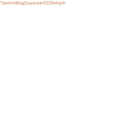
Tanıtım
Blog
Duyurular
SSS
İletişim