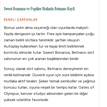
Sweet Bonanza ve Popüler Slotlarla Betnano Keyfi
RENKLI ÇARPANLAR
Bonus satın alma seçeneği olan oyunlarda maliyet-
fayda dengesini iyi tartın. Free spin kampanyaları çoğu
zaman belirli slotlara tanımlıdır; şartları okuyun.
Autoplay kullanırken tur ve kayıp limiti belirlemek
kontrolü elinizde tutar. Sweet Bonanza, Betnano slot
salonunun en çok aranan başlıklarından biridir.
Sonuç olarak slot salonu, Betnano deneyiminin en
renkli katmanıdır. Güvenli oyun için süre bildirimi açıksa
mutlaka aktif bırakın. Şeker temalı semboller ve yağmur
bonusu turları, oyuna neşeli bir tempo katar. Gates of
Olympus, benzer stüdyo ailesinden gelen bir diğer
yüksek volatilite favorisidir.