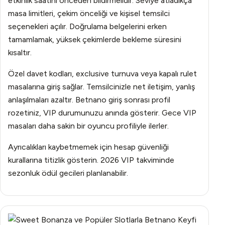
etkinlik saatini önceden bildirmelidir. Seviye atladıkça
masa limitleri, çekim önceliği ve kişisel temsilci
seçenekleri açılır. Doğrulama belgelerini erken
tamamlamak, yüksek çekimlerde bekleme süresini
kısaltır.
Özel davet kodları, exclusive turnuva veya kapalı rulet
masalarına giriş sağlar. Temsilcinizle net iletişim, yanlış
anlaşılmaları azaltır. Betnano giriş sonrası profil
rozetiniz, VIP durumunuzu anında gösterir. Gece VIP
masaları daha sakin bir oyuncu profiliyle ilerler.
Ayrıcalıkları kaybetmemek için hesap güvenliği
kurallarına titizlik gösterin. 2026 VIP takviminde
sezonluk ödül gecileri planlanabilir.