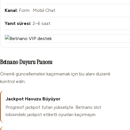
Kanal:
Form · Mobil Chat
Yanıt süresi:
2–6 saat
Betnano Duyuru Panosu
Önemli güncellemeleri kaçırmamak için bu alanı düzenli
kontrol edin.
Jackpot Havuzu Büyüyor
Progresif jackpot tutarı yükselişte. Betnano slot
lobisindeki jackpot etiketli oyunları kaçırmayın.