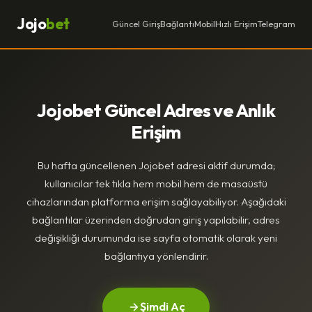
Jojo
bet
Güncel Giriş
Bağlantı
Mobil
Hızlı Erişim
Telegram
Jojobet Güncel Adres ve Anlık
Erişim
Bu hafta güncellenen Jojobet adresi aktif durumda;
kullanıcılar tek tıkla hem mobil hem de masaüstü
cihazlarından platforma erişim sağlayabiliyor. Aşağıdaki
bağlantılar üzerinden doğrudan giriş yapılabilir, adres
değişikliği durumunda ise sayfa otomatik olarak yeni
bağlantıya yönlendirir.
Şimdi Aç