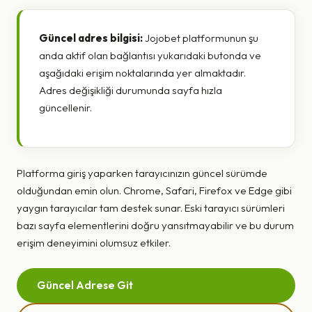
Güncel adres bilgisi:
Jojobet platformunun şu
anda aktif olan bağlantısı yukarıdaki butonda ve
aşağıdaki erişim noktalarında yer almaktadır.
Adres değişikliği durumunda sayfa hızla
güncellenir.
Platforma giriş yaparken tarayıcınızın güncel sürümde
olduğundan emin olun. Chrome, Safari, Firefox ve Edge gibi
yaygın tarayıcılar tam destek sunar. Eski tarayıcı sürümleri
bazı sayfa elementlerini doğru yansıtmayabilir ve bu durum
erişim deneyimini olumsuz etkiler.
Güncel Adrese Git