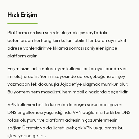
Hızlı Erişim
Platforma en kısa sürede ulaşmak için sayfadaki
butonlardan herhangi biri kullanılabilir. Her buton aynı aktif
adrese yönlendirir ve tıklama sonrası saniyeler içinde
platform açılır.
Erişim hızını artırmak isteyen kullanıcılar tarayıcılarında yer
imi oluşturabilir. Yer imi sayesinde adres çubuğuna bir şey
yazmadan tek dokunuşla Jojobet'ye ulaşmak mümkün olur.
Bu yöntem hem masaüstü hem mobil cihazlarda geçerlidir.
VPN kullanımı belirli durumlarda erişim sorunlarını çözer.
DNS engellemesi yaşandığında VPN bağlantısı farklı bir DNS
rotası oluşturur ve platform adresinin çözümlenmesini
sağlar. Ücretsiz ya da ücretli pek çok VPN uygulaması bu
işlevi yerine getirir.