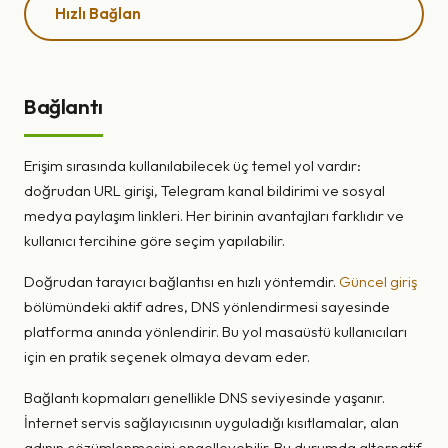
Hızlı Bağlan
Bağlantı
Erişim sırasında kullanılabilecek üç temel yol vardır:
doğrudan URL girişi, Telegram kanal bildirimi ve sosyal
medya paylaşım linkleri. Her birinin avantajları farklıdır ve
kullanıcı tercihine göre seçim yapılabilir.
Doğrudan tarayıcı bağlantısı en hızlı yöntemdir.
Güncel giriş
bölümündeki aktif adres, DNS yönlendirmesi sayesinde
platforma anında yönlendirir. Bu yol masaüstü kullanıcıları
için en pratik seçenek olmaya devam eder.
Bağlantı kopmaları genellikle DNS seviyesinde yaşanır.
İnternet servis sağlayıcısının uyguladığı kısıtlamalar, alan
adının çözümlenmesini engelleyebilir. Bu durumda alternatif