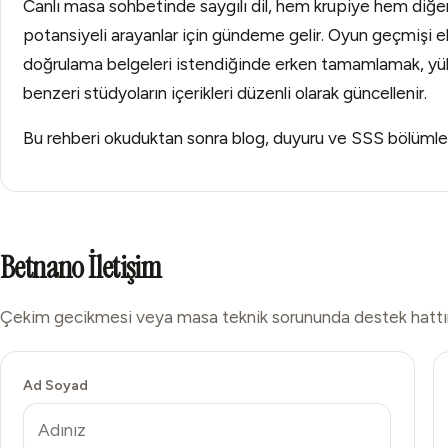
Canlı masa sohbetinde saygılı dil, hem krupiye hem diğ
potansiyeli arayanlar için gündeme gelir. Oyun geçmişi e
doğrulama belgeleri istendiğinde erken tamamlamak, yü
benzeri stüdyoların içerikleri düzenli olarak güncellenir.
Bu rehberi okuduktan sonra blog, duyuru ve SSS bölümler
Betnano İletişim
Çekim gecikmesi veya masa teknik sorununda destek hattın
Ad Soyad