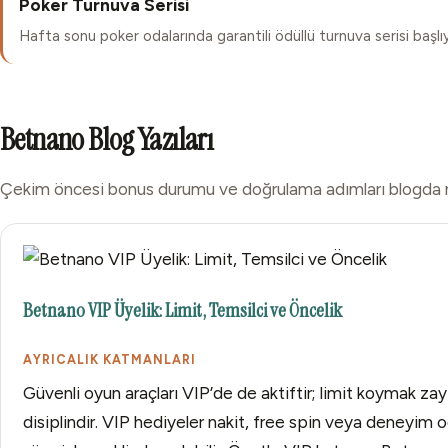
Poker Turnuva Serisi
Hafta sonu poker odalarında garantili ödüllü turnuva serisi başlı
Betnano Blog Yazıları
Çekim öncesi bonus durumu ve doğrulama adımları blogda n
Betnano VIP Üyelik: Limit, Temsilci ve Öncelik
AYRICALIK KATMANLARI
Güvenli oyun araçları VIP’de de aktiftir; limit koymak zayı
disiplindir. VIP hediyeler nakit, free spin veya deneyim o