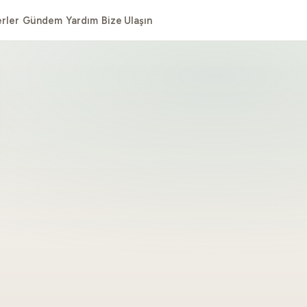
rler
Gündem
Yardım
Bize Ulaşın