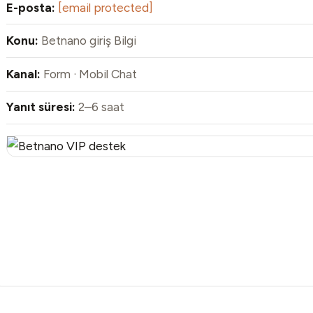
E-posta:
[email protected]
Konu:
Betnano giriş Bilgi
Kanal:
Form · Mobil Chat
Yanıt süresi:
2–6 saat