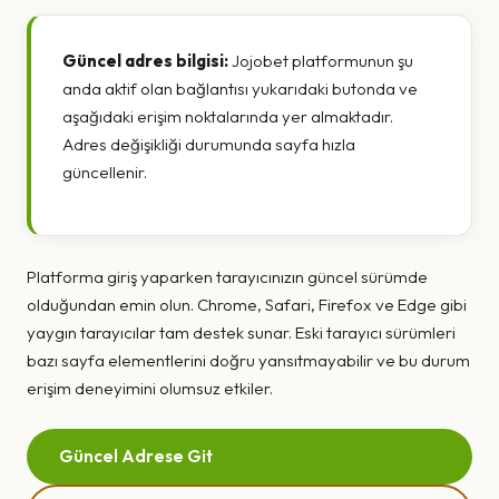
Güncel adres bilgisi:
Jojobet platformunun şu
anda aktif olan bağlantısı yukarıdaki butonda ve
aşağıdaki erişim noktalarında yer almaktadır.
Adres değişikliği durumunda sayfa hızla
güncellenir.
Platforma giriş yaparken tarayıcınızın güncel sürümde
olduğundan emin olun. Chrome, Safari, Firefox ve Edge gibi
yaygın tarayıcılar tam destek sunar. Eski tarayıcı sürümleri
bazı sayfa elementlerini doğru yansıtmayabilir ve bu durum
erişim deneyimini olumsuz etkiler.
Güncel Adrese Git