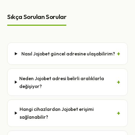
Sıkça Sorulan Sorular
Nasıl Jojobet güncel adresine ulaşabilirim?
Neden Jojobet adresi belirli aralıklarla
değişiyor?
Hangi cihazlardan Jojobet erişimi
sağlanabilir?