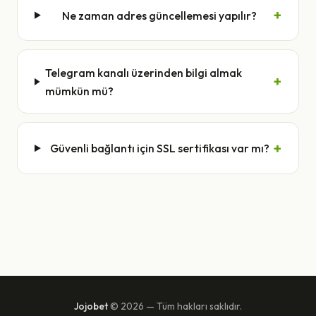
Ne zaman adres güncellemesi yapılır?
Telegram kanalı üzerinden bilgi almak
mümkün mü?
Güvenli bağlantı için SSL sertifikası var mı?
Jojobet
© 2026 — Tüm hakları saklıdır.