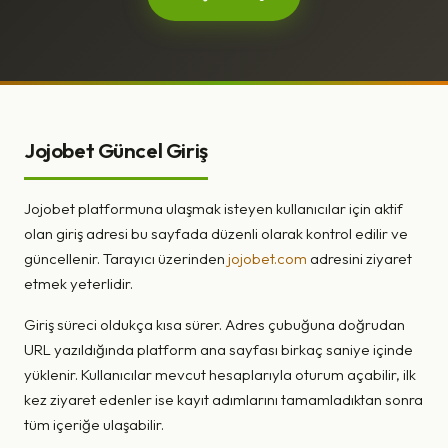
Jojobet Güncel Giriş
Jojobet platformuna ulaşmak isteyen kullanıcılar için aktif
olan giriş adresi bu sayfada düzenli olarak kontrol edilir ve
güncellenir. Tarayıcı üzerinden
jojobet.com
adresini ziyaret
etmek yeterlidir.
Giriş süreci oldukça kısa sürer. Adres çubuğuna doğrudan
URL yazıldığında platform ana sayfası birkaç saniye içinde
yüklenir. Kullanıcılar mevcut hesaplarıyla oturum açabilir, ilk
kez ziyaret edenler ise kayıt adımlarını tamamladıktan sonra
tüm içeriğe ulaşabilir.