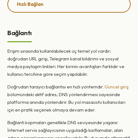
Hızlı Bağlan
Bağlantı
Erişim sırasında kullanılabilecek üç temel yol vardır:
doğrudan URL girişi, Telegram kanal bildirimi ve sosyal
medya paylaşım linkleri. Her birinin avantajları farklıdır ve
kullanıcı tercihine göre seçim yapılabilir.
Doğrudan tarayıcı bağlantısı en hızlı yöntemdir.
Güncel giriş
bölümündeki aktif adres, DNS yönlendirmesi sayesinde
platforma anında yönlendirir. Bu yol masaüstü kullanıcıları
için en pratik seçenek olmaya devam eder.
Bağlantı kopmaları genellikle DNS seviyesinde yaşanır.
İnternet servis sağlayıcısının uyguladığı kısıtlamalar, alan
adının çözümlenmesini engelleyebilir. Bu durumda alternatif