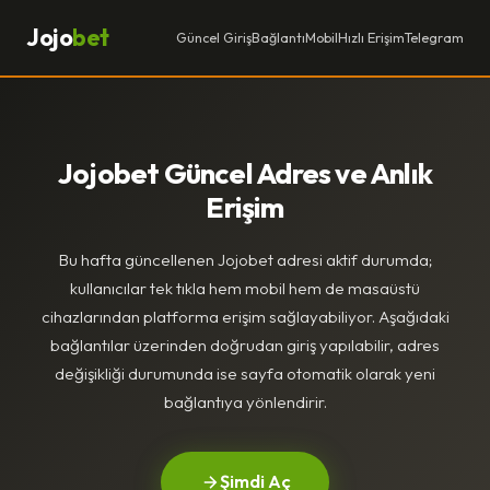
Jojo
bet
Güncel Giriş
Bağlantı
Mobil
Hızlı Erişim
Telegram
Jojobet Güncel Adres ve Anlık
Erişim
Bu hafta güncellenen Jojobet adresi aktif durumda;
kullanıcılar tek tıkla hem mobil hem de masaüstü
cihazlarından platforma erişim sağlayabiliyor. Aşağıdaki
bağlantılar üzerinden doğrudan giriş yapılabilir, adres
değişikliği durumunda ise sayfa otomatik olarak yeni
bağlantıya yönlendirir.
Şimdi Aç