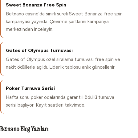
Sweet Bonanza Free Spin
Betnano casino’da sınırlı süreli Sweet Bonanza free spin
kampanyası yayında. Çevirme şartlarını kampanya
merkezinden inceleyin.
Gates of Olympus Turnuvası
Gates of Olympus özel sıralama turnuvası free spin ve
nakit ödüllerle açıldı. Liderlik tablosu anlık güncellenir.
Poker Turnuva Serisi
Hafta sonu poker odalarında garantili ödüllü turnuva
serisi başlıyor. Kayıt saatleri takvimde.
Betnano Blog Yazıları