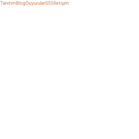
Tanıtım
Blog
Duyurular
SSS
İletişim