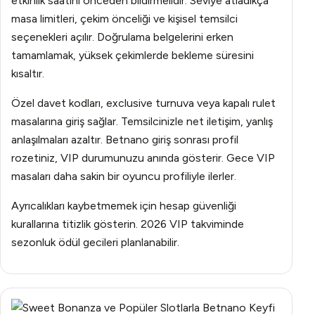
etkinlik saatini önceden bildirmelidir. Seviye atladıkça
masa limitleri, çekim önceliği ve kişisel temsilci
seçenekleri açılır. Doğrulama belgelerini erken
tamamlamak, yüksek çekimlerde bekleme süresini
kısaltır.
Özel davet kodları, exclusive turnuva veya kapalı rulet
masalarına giriş sağlar. Temsilcinizle net iletişim, yanlış
anlaşılmaları azaltır. Betnano giriş sonrası profil
rozetiniz, VIP durumunuzu anında gösterir. Gece VIP
masaları daha sakin bir oyuncu profiliyle ilerler.
Ayrıcalıkları kaybetmemek için hesap güvenliği
kurallarına titizlik gösterin. 2026 VIP takviminde
sezonluk ödül gecileri planlanabilir.