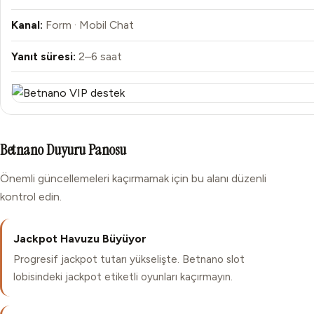
Kanal:
Form · Mobil Chat
Yanıt süresi:
2–6 saat
Betnano Duyuru Panosu
Önemli güncellemeleri kaçırmamak için bu alanı düzenli
kontrol edin.
Jackpot Havuzu Büyüyor
Progresif jackpot tutarı yükselişte. Betnano slot
lobisindeki jackpot etiketli oyunları kaçırmayın.