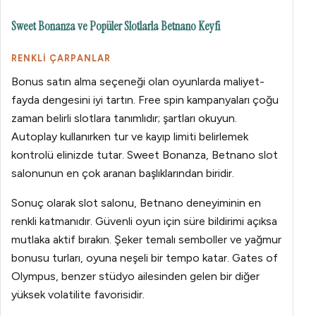
Sweet Bonanza ve Popüler Slotlarla Betnano Keyfi
RENKLI ÇARPANLAR
Bonus satın alma seçeneği olan oyunlarda maliyet-
fayda dengesini iyi tartın. Free spin kampanyaları çoğu
zaman belirli slotlara tanımlıdır; şartları okuyun.
Autoplay kullanırken tur ve kayıp limiti belirlemek
kontrolü elinizde tutar. Sweet Bonanza, Betnano slot
salonunun en çok aranan başlıklarından biridir.
Sonuç olarak slot salonu, Betnano deneyiminin en
renkli katmanıdır. Güvenli oyun için süre bildirimi açıksa
mutlaka aktif bırakın. Şeker temalı semboller ve yağmur
bonusu turları, oyuna neşeli bir tempo katar. Gates of
Olympus, benzer stüdyo ailesinden gelen bir diğer
yüksek volatilite favorisidir.