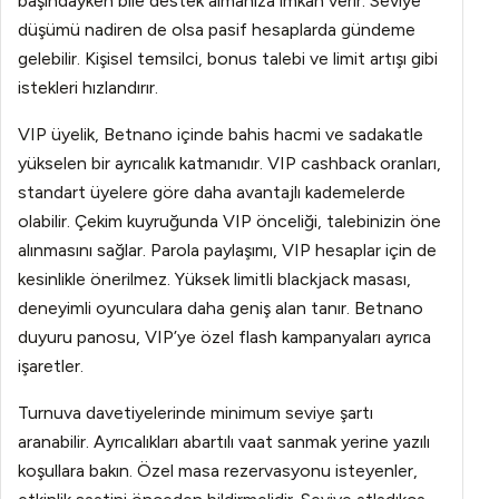
başındayken bile destek almanıza imkân verir. Seviye
düşümü nadiren de olsa pasif hesaplarda gündeme
gelebilir. Kişisel temsilci, bonus talebi ve limit artışı gibi
istekleri hızlandırır.
VIP üyelik, Betnano içinde bahis hacmi ve sadakatle
yükselen bir ayrıcalık katmanıdır. VIP cashback oranları,
standart üyelere göre daha avantajlı kademelerde
olabilir. Çekim kuyruğunda VIP önceliği, talebinizin öne
alınmasını sağlar. Parola paylaşımı, VIP hesaplar için de
kesinlikle önerilmez. Yüksek limitli blackjack masası,
deneyimli oyunculara daha geniş alan tanır. Betnano
duyuru panosu, VIP’ye özel flash kampanyaları ayrıca
işaretler.
Turnuva davetiyelerinde minimum seviye şartı
aranabilir. Ayrıcalıkları abartılı vaat sanmak yerine yazılı
koşullara bakın. Özel masa rezervasyonu isteyenler,