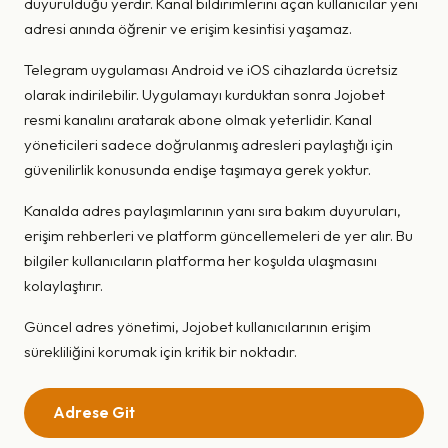
duyurulduğu yerdir. Kanal bildirimlerini açan kullanıcılar yeni
adresi anında öğrenir ve erişim kesintisi yaşamaz.
Telegram uygulaması Android ve iOS cihazlarda ücretsiz
olarak indirilebilir. Uygulamayı kurduktan sonra Jojobet
resmi kanalını aratarak abone olmak yeterlidir. Kanal
yöneticileri sadece doğrulanmış adresleri paylaştığı için
güvenilirlik konusunda endişe taşımaya gerek yoktur.
Kanalda adres paylaşımlarının yanı sıra bakım duyuruları,
erişim rehberleri ve platform güncellemeleri de yer alır. Bu
bilgiler kullanıcıların platforma her koşulda ulaşmasını
kolaylaştırır.
Güncel adres yönetimi, Jojobet kullanıcılarının erişim
sürekliliğini korumak için kritik bir noktadır.
Adrese Git