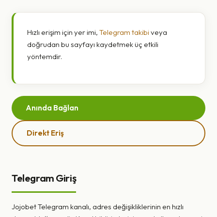
Hızlı erişim için yer imi,
Telegram takibi
veya
doğrudan bu sayfayı kaydetmek üç etkili
yöntemdir.
Anında Bağlan
Direkt Eriş
Telegram Giriş
Jojobet Telegram kanalı, adres değişikliklerinin en hızlı