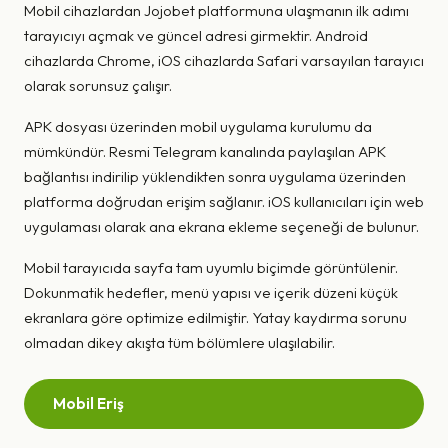
Mobil cihazlardan Jojobet platformuna ulaşmanın ilk adımı
tarayıcıyı açmak ve güncel adresi girmektir. Android
cihazlarda Chrome, iOS cihazlarda Safari varsayılan tarayıcı
olarak sorunsuz çalışır.
APK dosyası üzerinden mobil uygulama kurulumu da
mümkündür. Resmi Telegram kanalında paylaşılan APK
bağlantısı indirilip yüklendikten sonra uygulama üzerinden
platforma doğrudan erişim sağlanır. iOS kullanıcıları için web
uygulaması olarak ana ekrana ekleme seçeneği de bulunur.
Mobil tarayıcıda sayfa tam uyumlu biçimde görüntülenir.
Dokunmatik hedefler, menü yapısı ve içerik düzeni küçük
ekranlara göre optimize edilmiştir. Yatay kaydırma sorunu
olmadan dikey akışta tüm bölümlere ulaşılabilir.
Mobil Eriş