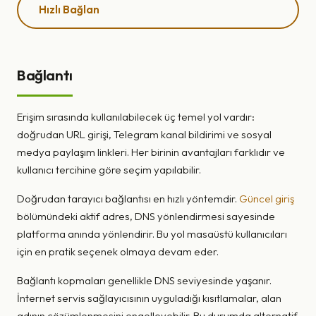
Hızlı Bağlan
Bağlantı
Erişim sırasında kullanılabilecek üç temel yol vardır:
doğrudan URL girişi, Telegram kanal bildirimi ve sosyal
medya paylaşım linkleri. Her birinin avantajları farklıdır ve
kullanıcı tercihine göre seçim yapılabilir.
Doğrudan tarayıcı bağlantısı en hızlı yöntemdir.
Güncel giriş
bölümündeki aktif adres, DNS yönlendirmesi sayesinde
platforma anında yönlendirir. Bu yol masaüstü kullanıcıları
için en pratik seçenek olmaya devam eder.
Bağlantı kopmaları genellikle DNS seviyesinde yaşanır.
İnternet servis sağlayıcısının uyguladığı kısıtlamalar, alan
adının çözümlenmesini engelleyebilir. Bu durumda alternatif