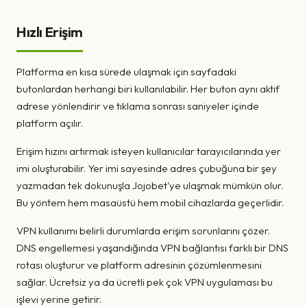
Hızlı Erişim
Platforma en kısa sürede ulaşmak için sayfadaki
butonlardan herhangi biri kullanılabilir. Her buton aynı aktif
adrese yönlendirir ve tıklama sonrası saniyeler içinde
platform açılır.
Erişim hızını artırmak isteyen kullanıcılar tarayıcılarında yer
imi oluşturabilir. Yer imi sayesinde adres çubuğuna bir şey
yazmadan tek dokunuşla Jojobet'ye ulaşmak mümkün olur.
Bu yöntem hem masaüstü hem mobil cihazlarda geçerlidir.
VPN kullanımı belirli durumlarda erişim sorunlarını çözer.
DNS engellemesi yaşandığında VPN bağlantısı farklı bir DNS
rotası oluşturur ve platform adresinin çözümlenmesini
sağlar. Ücretsiz ya da ücretli pek çok VPN uygulaması bu
işlevi yerine getirir.