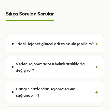
Sıkça Sorulan Sorular
Nasıl Jojobet güncel adresine ulaşabilirim?
Neden Jojobet adresi belirli aralıklarla
değişiyor?
Hangi cihazlardan Jojobet erişimi
sağlanabilir?