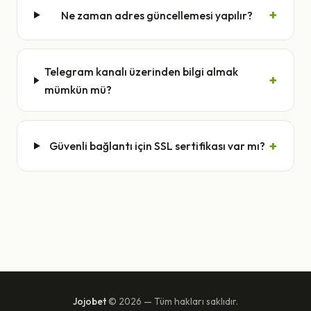
Ne zaman adres güncellemesi yapılır?
Telegram kanalı üzerinden bilgi almak
mümkün mü?
Güvenli bağlantı için SSL sertifikası var mı?
Jojobet
© 2026 — Tüm hakları saklıdır.