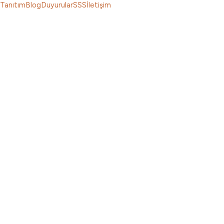
Tanıtım
Blog
Duyurular
SSS
İletişim