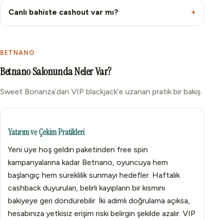
Canlı bahiste cashout var mı?
BETNANO
Betnano Salonunda Neler Var?
Sweet Bonanza’dan VIP blackjack’e uzanan pratik bir bakış.
Yatırım ve Çekim Pratikleri
Yeni üye hoş geldin paketinden free spin
kampanyalarına kadar Betnano, oyuncuya hem
başlangıç hem süreklilik sunmayı hedefler. Haftalık
cashback duyuruları, belirli kayıpların bir kısmını
bakiyeye geri döndürebilir. İki adımlı doğrulama açıksa,
hesabınıza yetkisiz erişim riski belirgin şekilde azalır. VIP