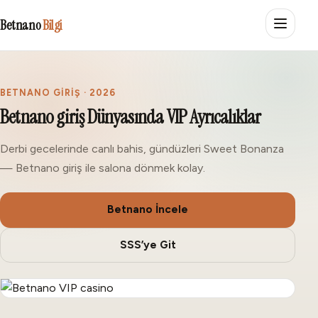
Betnano
Bilgi
Keşfet
BETNANO GIRIŞ · 2026
Betnano giriş Dünyasında VIP Ayrıcalıklar
İnceleme
Derbi gecelerinde canlı bahis, gündüzleri Sweet Bonanza
Rehberler
— Betnano giriş ile salona dönmek kolay.
Gündem
Betnano İncele
Yardım
SSS’ye Git
Bize Ulaşın