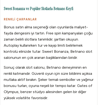
Sweet Bonanza ve Popüler Slotlarla Betnano Keyfi
RENKLI ÇARPANLAR
Bonus satın alma seçeneği olan oyunlarda maliyet-
fayda dengesini iyi tartın. Free spin kampanyaları çoğu
zaman belirli slotlara tanımlıdır; şartları okuyun.
Autoplay kullanırken tur ve kayıp limiti belirlemek
kontrolü elinizde tutar. Sweet Bonanza, Betnano slot
salonunun en çok aranan başlıklarından biridir.
Sonuç olarak slot salonu, Betnano deneyiminin en
renkli katmanıdır. Güvenli oyun için süre bildirimi açıksa
mutlaka aktif bırakın. Şeker temalı semboller ve yağmur
bonusu turları, oyuna neşeli bir tempo katar. Gates of
Olympus, benzer stüdyo ailesinden gelen bir diğer
yüksek volatilite favorisidir.