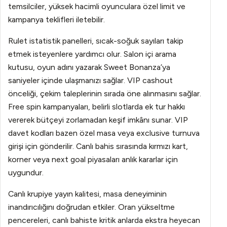
temsilciler, yüksek hacimli oyunculara özel limit ve
kampanya teklifleri iletebilir.
Rulet istatistik panelleri, sıcak-soğuk sayıları takip
etmek isteyenlere yardımcı olur. Salon içi arama
kutusu, oyun adını yazarak Sweet Bonanza’ya
saniyeler içinde ulaşmanızı sağlar. VIP cashout
önceliği, çekim taleplerinin sırada öne alınmasını sağlar.
Free spin kampanyaları, belirli slotlarda ek tur hakkı
vererek bütçeyi zorlamadan keşif imkânı sunar. VIP
davet kodları bazen özel masa veya exclusive turnuva
girişi için gönderilir. Canlı bahis sırasında kırmızı kart,
korner veya next goal piyasaları anlık kararlar için
uygundur.
Canlı krupiye yayın kalitesi, masa deneyiminin
inandırıcılığını doğrudan etkiler. Oran yükseltme
pencereleri, canlı bahiste kritik anlarda ekstra heyecan