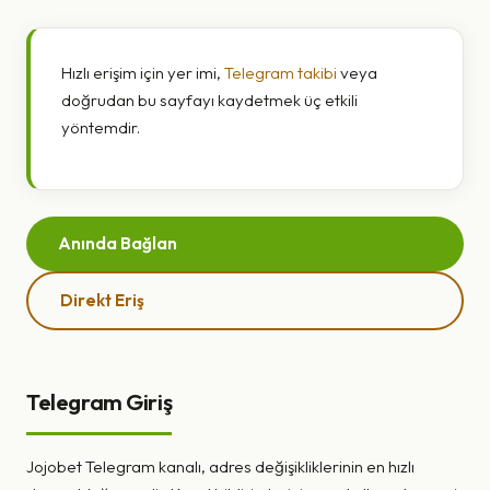
Hızlı erişim için yer imi,
Telegram takibi
veya
doğrudan bu sayfayı kaydetmek üç etkili
yöntemdir.
Anında Bağlan
Direkt Eriş
Telegram Giriş
Jojobet Telegram kanalı, adres değişikliklerinin en hızlı