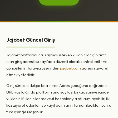
Jojobet Güncel Giriş
Jojobet platformuna ulaşmak isteyen kullanıcılar için aktif
olan giriş adresi bu sayfada düzenli olarak kontrol edilir ve
güncellenir. Tarayıcı üzerinden
jojobet.com
adresini ziyaret
etmek yeterlidir.
Giriş süreci oldukça kısa sürer. Adres çubuğuna doğrudan
URL yazıldığında platform ana sayfası birkaç saniye içinde
yüklenir. Kullanıcılar mevcut hesaplarıyla oturum açabilir, ilk
kez ziyaret edenler ise kayıt adımlarını tamamladıktan sonra
tüm içeriğe ulaşabilir.