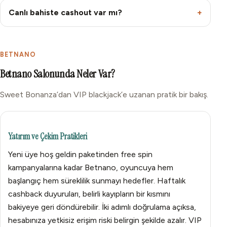
Canlı bahiste cashout var mı?
BETNANO
Betnano Salonunda Neler Var?
Sweet Bonanza’dan VIP blackjack’e uzanan pratik bir bakış.
Yatırım ve Çekim Pratikleri
Yeni üye hoş geldin paketinden free spin
kampanyalarına kadar Betnano, oyuncuya hem
başlangıç hem süreklilik sunmayı hedefler. Haftalık
cashback duyuruları, belirli kayıpların bir kısmını
bakiyeye geri döndürebilir. İki adımlı doğrulama açıksa,
hesabınıza yetkisiz erişim riski belirgin şekilde azalır. VIP