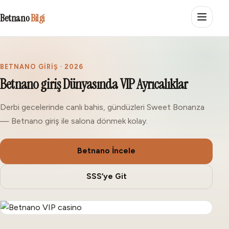
Betnano
Bilgi
Keşfet
BETNANO GIRIŞ · 2026
Betnano giriş Dünyasında VIP Ayrıcalıklar
İnceleme
Derbi gecelerinde canlı bahis, gündüzleri Sweet Bonanza
Rehberler
— Betnano giriş ile salona dönmek kolay.
Gündem
Betnano İncele
Yardım
SSS’ye Git
Bize Ulaşın