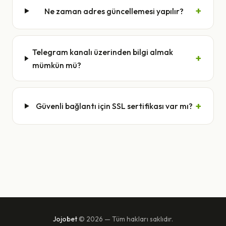
Ne zaman adres güncellemesi yapılır?
Telegram kanalı üzerinden bilgi almak
mümkün mü?
Güvenli bağlantı için SSL sertifikası var mı?
Jojobet
© 2026 — Tüm hakları saklıdır.