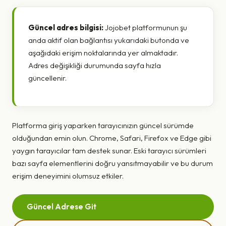
Güncel adres bilgisi:
Jojobet platformunun şu
anda aktif olan bağlantısı yukarıdaki butonda ve
aşağıdaki erişim noktalarında yer almaktadır.
Adres değişikliği durumunda sayfa hızla
güncellenir.
Platforma giriş yaparken tarayıcınızın güncel sürümde
olduğundan emin olun. Chrome, Safari, Firefox ve Edge gibi
yaygın tarayıcılar tam destek sunar. Eski tarayıcı sürümleri
bazı sayfa elementlerini doğru yansıtmayabilir ve bu durum
erişim deneyimini olumsuz etkiler.
Güncel Adrese Git