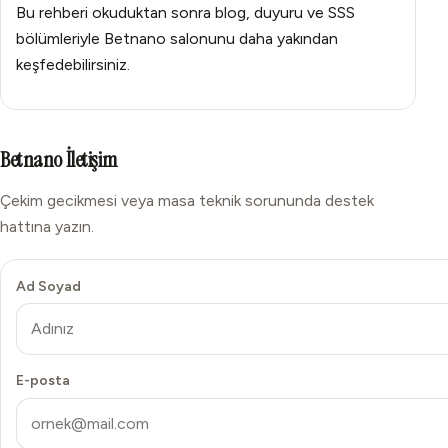
Bu rehberi okuduktan sonra blog, duyuru ve SSS
bölümleriyle Betnano salonunu daha yakından
keşfedebilirsiniz.
Betnano İletişim
Çekim gecikmesi veya masa teknik sorununda destek
hattına yazın.
Ad Soyad
E-posta