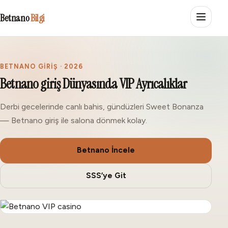
Betnano
Bilgi
Keşfet
BETNANO GIRIŞ · 2026
Betnano giriş Dünyasında VIP Ayrıcalıklar
İnceleme
Derbi gecelerinde canlı bahis, gündüzleri Sweet Bonanza
Rehberler
— Betnano giriş ile salona dönmek kolay.
Gündem
Betnano İncele
Yardım
SSS’ye Git
Bize Ulaşın