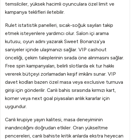
temsilciler, yüksek hacimli oyunculara özel limit ve
kampanya teklifleri iletebilir.
Rulet istatistik panelleri, sıcak-soğuk sayıları takip
etmek isteyenlere yardımcı olur. Salon içi arama
kutusu, oyun adını yazarak Sweet Bonanza’ya
saniyeler içinde ulaşmanızı sağlar. VIP cashout
önceliği, çekim taleplerinin sırada öne alınmasını sağlar.
Free spin kampanyaları, belirli slotlarda ek tur hakkı
vererek bütçeyi zorlamadan keşif imkânı sunar. VIP
davet kodları bazen özel masa veya exclusive turnuva
girişi için gönderilir. Canlı bahis sırasında kırmızı kart,
korner veya next goal piyasaları anlık kararlar için
uygundur.
Canlı krupiye yayın kalitesi, masa deneyiminin
inandırıcılığını doğrudan etkiler. Oran yükseltme
pencereleri, canlı bahiste kritik anlarda ekstra heyecan