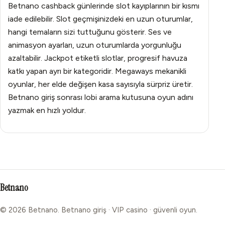
Betnano cashback günlerinde slot kayıplarının bir kısmı
iade edilebilir. Slot geçmişinizdeki en uzun oturumlar,
hangi temaların sizi tuttuğunu gösterir. Ses ve
animasyon ayarları, uzun oturumlarda yorgunluğu
azaltabilir. Jackpot etiketli slotlar, progresif havuza
katkı yapan ayrı bir kategoridir. Megaways mekanikli
oyunlar, her elde değişen kasa sayısıyla sürpriz üretir.
Betnano giriş sonrası lobi arama kutusuna oyun adını
yazmak en hızlı yoldur.
Betnano
© 2026 Betnano. Betnano giriş · VIP casino · güvenli oyun.