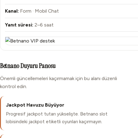
Kanal:
Form · Mobil Chat
Yanıt süresi:
2–6 saat
Betnano Duyuru Panosu
Önemli güncellemeleri kaçırmamak için bu alanı düzenli
kontrol edin.
Jackpot Havuzu Büyüyor
Progresif jackpot tutarı yükselişte. Betnano slot
lobisindeki jackpot etiketli oyunları kaçırmayın.