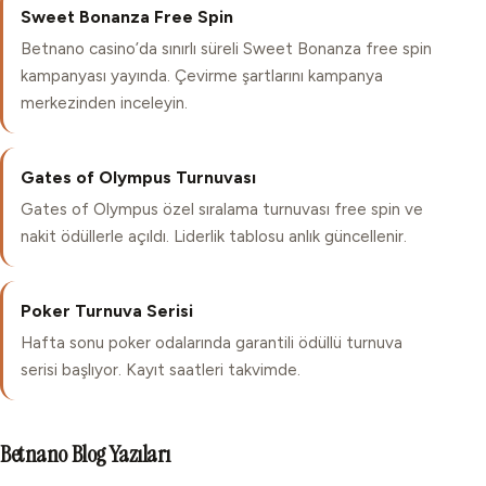
Sweet Bonanza Free Spin
Betnano casino’da sınırlı süreli Sweet Bonanza free spin
kampanyası yayında. Çevirme şartlarını kampanya
merkezinden inceleyin.
Gates of Olympus Turnuvası
Gates of Olympus özel sıralama turnuvası free spin ve
nakit ödüllerle açıldı. Liderlik tablosu anlık güncellenir.
Poker Turnuva Serisi
Hafta sonu poker odalarında garantili ödüllü turnuva
serisi başlıyor. Kayıt saatleri takvimde.
Betnano Blog Yazıları