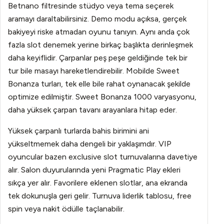
Betnano filtresinde stüdyo veya tema seçerek
aramayı daraltabilirsiniz. Demo modu açıksa, gerçek
bakiyeyi riske atmadan oyunu tanıyın. Aynı anda çok
fazla slot denemek yerine birkaç başlıkta derinleşmek
daha keyiflidir. Çarpanlar peş peşe geldiğinde tek bir
tur bile masayı hareketlendirebilir. Mobilde Sweet
Bonanza turları, tek elle bile rahat oynanacak şekilde
optimize edilmiştir. Sweet Bonanza 1000 varyasyonu,
daha yüksek çarpan tavanı arayanlara hitap eder.
Yüksek çarpanlı turlarda bahis birimini ani
yükseltmemek daha dengeli bir yaklaşımdır. VIP
oyuncular bazen exclusive slot turnuvalarına davetiye
alır. Salon duyurularında yeni Pragmatic Play ekleri
sıkça yer alır. Favorilere eklenen slotlar, ana ekranda
tek dokunuşla geri gelir. Turnuva liderlik tablosu, free
spin veya nakit ödülle taçlanabilir.