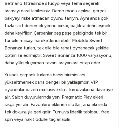
Betnano filtresinde stüdyo veya tema seçerek
aramayı daraltabilirsiniz. Demo modu açıksa, gerçek
bakiyeyi riske atmadan oyunu tanıyın. Aynı anda çok
fazla slot denemek yerine birkaç başlıkta derinleşmek
daha keyiflidir. Çarpanlar peş peşe geldiğinde tek bir
tur bile masayı hareketlendirebilir. Mobilde Sweet
Bonanza turları, tek elle bile rahat oynanacak şekilde
optimize edilmiştir. Sweet Bonanza 1000 varyasyonu,
daha yüksek çarpan tavanı arayanlara hitap eder.
Yüksek çarpanlı turlarda bahis birimini ani
yükseltmemek daha dengeli bir yaklaşımdır. VIP
oyuncular bazen exclusive slot turnuvalarına davetiye
alır. Salon duyurularında yeni Pragmatic Play ekleri
sıkça yer alır. Favorilere eklenen slotlar, ana ekranda
tek dokunuşla geri gelir. Turnuva liderlik tablosu, free
spin veya nakit ödülle taçlanabilir.