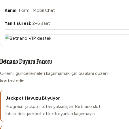
Kanal:
Form · Mobil Chat
Yanıt süresi:
2–6 saat
Betnano Duyuru Panosu
Önemli güncellemeleri kaçırmamak için bu alanı düzenli
kontrol edin.
Jackpot Havuzu Büyüyor
Progresif jackpot tutarı yükselişte. Betnano slot
lobisindeki jackpot etiketli oyunları kaçırmayın.