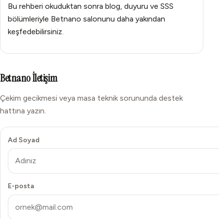
Bu rehberi okuduktan sonra blog, duyuru ve SSS
bölümleriyle Betnano salonunu daha yakından
keşfedebilirsiniz.
Betnano İletişim
Çekim gecikmesi veya masa teknik sorununda destek
hattına yazın.
Ad Soyad
E-posta