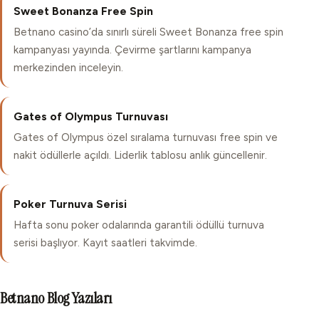
Sweet Bonanza Free Spin
Betnano casino’da sınırlı süreli Sweet Bonanza free spin
kampanyası yayında. Çevirme şartlarını kampanya
merkezinden inceleyin.
Gates of Olympus Turnuvası
Gates of Olympus özel sıralama turnuvası free spin ve
nakit ödüllerle açıldı. Liderlik tablosu anlık güncellenir.
Poker Turnuva Serisi
Hafta sonu poker odalarında garantili ödüllü turnuva
serisi başlıyor. Kayıt saatleri takvimde.
Betnano Blog Yazıları