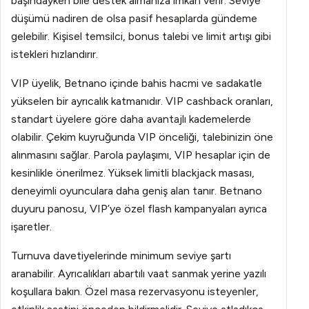
başındayken bile destek almanıza imkân verir. Seviye
düşümü nadiren de olsa pasif hesaplarda gündeme
gelebilir. Kişisel temsilci, bonus talebi ve limit artışı gibi
istekleri hızlandırır.
VIP üyelik, Betnano içinde bahis hacmi ve sadakatle
yükselen bir ayrıcalık katmanıdır. VIP cashback oranları,
standart üyelere göre daha avantajlı kademelerde
olabilir. Çekim kuyruğunda VIP önceliği, talebinizin öne
alınmasını sağlar. Parola paylaşımı, VIP hesaplar için de
kesinlikle önerilmez. Yüksek limitli blackjack masası,
deneyimli oyunculara daha geniş alan tanır. Betnano
duyuru panosu, VIP’ye özel flash kampanyaları ayrıca
işaretler.
Turnuva davetiyelerinde minimum seviye şartı
aranabilir. Ayrıcalıkları abartılı vaat sanmak yerine yazılı
koşullara bakın. Özel masa rezervasyonu isteyenler,