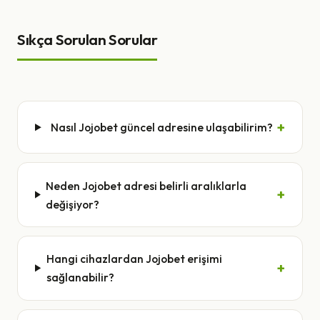
Sıkça Sorulan Sorular
Nasıl Jojobet güncel adresine ulaşabilirim?
Neden Jojobet adresi belirli aralıklarla
değişiyor?
Hangi cihazlardan Jojobet erişimi
sağlanabilir?