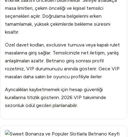
etkinlik saatini önceden bildirmelidir. Seviye atladıkça
masa limitleri, çekim önceliği ve kişisel temsilci
seçenekleri açılır. Doğrulama belgelerini erken
tamamlamak, yüksek çekimlerde bekleme süresini
kısaltır.
Özel davet kodları, exclusive turnuva veya kapalı rulet
masalarına giriş sağlar. Temsilcinizle net iletişim, yanlış
anlaşılmaları azaltır. Betnano giriş sonrası profil
rozetiniz, VIP durumunuzu anında gösterir. Gece VIP
masaları daha sakin bir oyuncu profiliyle ilerler.
Ayrıcalıkları kaybetmemek için hesap güvenliği
kurallarına titizlik gösterin. 2026 VIP takviminde
sezonluk ödül gecileri planlanabilir.