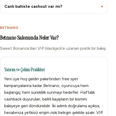
Canlı bahiste cashout var mı?
BETNANO
Betnano Salonunda Neler Var?
Sweet Bonanza’dan VIP blackjack’e uzanan pratik bir bakış.
Yatırım ve Çekim Pratikleri
Yeni üye hoş geldin paketinden free spin
kampanyalarına kadar Betnano, oyuncuya hem
başlangıç hem süreklilik sunmayı hedefler. Haftalık
cashback duyuruları, belirli kayıpların bir kısmını
bakiyeye geri döndürebilir. İki adımlı doğrulama açıksa,
hesabınıza yetkisiz erişim riski belirgin şekilde azalır. VIP