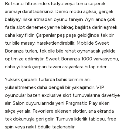
Betnano filtresinde stüdyo veya tema seçerek
aramayı daraltabilirsiniz. Demo modu açıksa, gerçek
bakiyeyi riske atmadan oyunu tanıyın. Aynı anda çok
fazla slot denemek yerine birkaç başlıkta derinleşmek
daha keyiflidir. Çarpanlar peş peşe geldiğinde tek bir
tur bile masayı hareketlendirebilir. Mobilde Sweet
Bonanza turları, tek elle bile rahat oynanacak şekilde
optimize edilmiştir. Sweet Bonanza 1000 varyasyonu,
daha yüksek çarpan tavanı arayanlara hitap eder.
Yüksek çarpanlı turlarda bahis birimini ani
yükseltmemek daha dengeli bir yaklaşımdır. VIP
oyuncular bazen exclusive slot turnuvalarına davetiye
alır. Salon duyurularında yeni Pragmatic Play ekleri
sıkça yer alır. Favorilere eklenen slotlar, ana ekranda
tek dokunuşla geri gelir. Turnuva liderlik tablosu, free
spin veya nakit ödülle taçlanabilir.