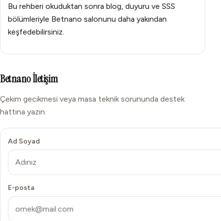
Bu rehberi okuduktan sonra blog, duyuru ve SSS
bölümleriyle Betnano salonunu daha yakından
keşfedebilirsiniz.
Betnano İletişim
Çekim gecikmesi veya masa teknik sorununda destek
hattına yazın.
Ad Soyad
E-posta