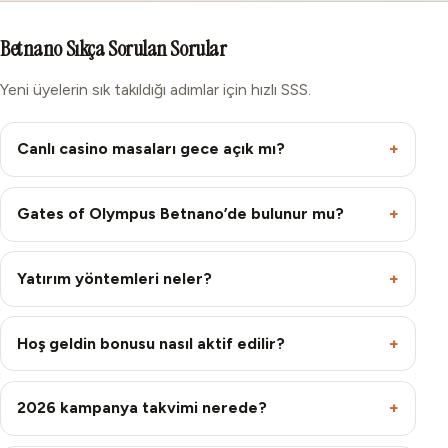
Betnano Sıkça Sorulan Sorular
Yeni üyelerin sık takıldığı adımlar için hızlı SSS.
Canlı casino masaları gece açık mı?
Gates of Olympus Betnano’de bulunur mu?
Yatırım yöntemleri neler?
Hoş geldin bonusu nasıl aktif edilir?
2026 kampanya takvimi nerede?