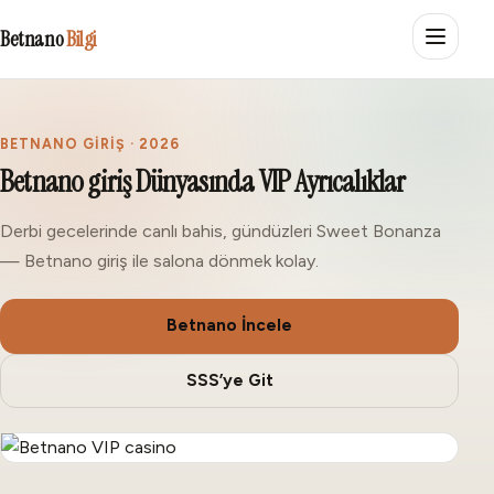
Betnano
Bilgi
Keşfet
BETNANO GIRIŞ · 2026
Betnano giriş Dünyasında VIP Ayrıcalıklar
İnceleme
Derbi gecelerinde canlı bahis, gündüzleri Sweet Bonanza
Rehberler
— Betnano giriş ile salona dönmek kolay.
Gündem
Betnano İncele
Yardım
SSS’ye Git
Bize Ulaşın