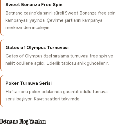
Sweet Bonanza Free Spin
Betnano casino’da sınırlı süreli Sweet Bonanza free spin
kampanyası yayında. Çevirme şartlarını kampanya
merkezinden inceleyin.
Gates of Olympus Turnuvası
Gates of Olympus özel sıralama turnuvası free spin ve
nakit ödüllerle açıldı. Liderlik tablosu anlık güncellenir.
Poker Turnuva Serisi
Hafta sonu poker odalarında garantili ödüllü turnuva
serisi başlıyor. Kayıt saatleri takvimde.
Betnano Blog Yazıları