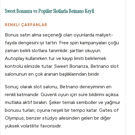
Sweet Bonanza ve Popüler Slotlarla Betnano Keyfi
RENKLI ÇARPANLAR
Bonus satın alma seçeneği olan oyunlarda maliyet-
fayda dengesini iyi tartın. Free spin kampanyaları çoğu
zaman belirli slotlara tanımlıdır; şartları okuyun.
Autoplay kullanırken tur ve kayıp limiti belirlemek
kontrolü elinizde tutar. Sweet Bonanza, Betnano slot
salonunun en çok aranan başlıklarından biridir.
Sonuç olarak slot salonu, Betnano deneyiminin en
renkli katmanıdır. Güvenli oyun için süre bildirimi açıksa
mutlaka aktif bırakın. Şeker temalı semboller ve yağmur
bonusu turları, oyuna neşeli bir tempo katar. Gates of
Olympus, benzer stüdyo ailesinden gelen bir diğer
yüksek volatilite favorisidir.