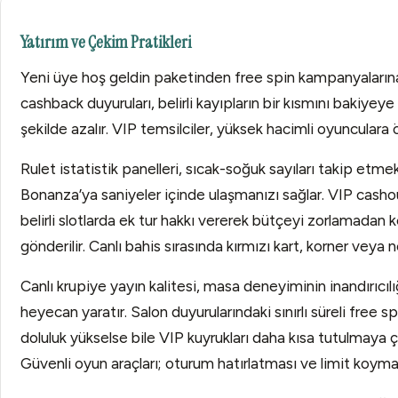
Yatırım ve Çekim Pratikleri
Yeni üye hoş geldin paketinden free spin kampanyaların
cashback duyuruları, belirli kayıpların bir kısmını bakiyeye
şekilde azalır. VIP temsilciler, yüksek hacimli oyunculara ö
Rulet istatistik panelleri, sıcak-soğuk sayıları takip etm
Bonanza’ya saniyeler içinde ulaşmanızı sağlar. VIP cashou
belirli slotlarda ek tur hakkı vererek bütçeyi zorlamadan 
gönderilir. Canlı bahis sırasında kırmızı kart, korner veya n
Canlı krupiye yayın kalitesi, masa deneyiminin inandırıcıl
heyecan yaratır. Salon duyurularındaki sınırlı süreli free s
doluluk yükselse bile VIP kuyrukları daha kısa tutulmaya ça
Güvenli oyun araçları; oturum hatırlatması ve limit koyma