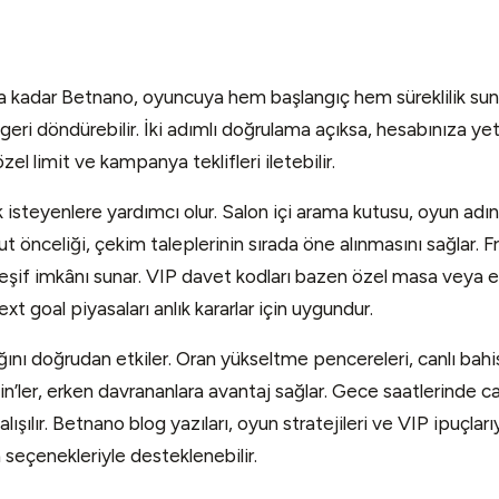
a kadar Betnano, oyuncuya hem başlangıç hem süreklilik sun
 geri döndürebilir. İki adımlı doğrulama açıksa, hesabınıza yetk
zel limit ve kampanya teklifleri iletebilir.
ek isteyenlere yardımcı olur. Salon içi arama kutusu, oyun ad
t önceliği, çekim taleplerinin sırada öne alınmasını sağlar. 
keşif imkânı sunar. VIP davet kodları bazen özel masa veya ex
ext goal piyasaları anlık kararlar için uygundur.
ığını doğrudan etkiler. Oran yükseltme pencereleri, canlı bahis
pin’ler, erken davrananlara avantaj sağlar. Gece saatlerinde can
lışılır. Betnano blog yazıları, oyun stratejileri ve VIP ipuçla
 seçenekleriyle desteklenebilir.