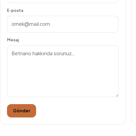
E-posta
Mesaj
Gönder