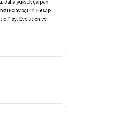
nu, daha yüksek çarpan
zı kolaylaştırır. Hesap
ic Play, Evolution ve