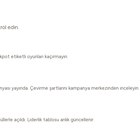
rol edin.
kpot etiketli oyunları kaçırmayın.
nyası yayında. Çevirme şartlarını kampanya merkezinden inceleyin.
rle açıldı. Liderlik tablosu anlık güncellenir.