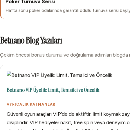
Poker Turnuva Serisi
Hafta sonu poker odalarında garantili ödüllü turnuva serisi başlı
Betnano Blog Yazıları
Çekim öncesi bonus durumu ve doğrulama adımları blogda n
Betnano VIP Üyelik: Limit, Temsilci ve Öncelik
AYRICALIK KATMANLARI
Güvenli oyun araçları VIP’de de aktiftir; limit koymak zayı
disiplindir. VIP hediyeler nakit, free spin veya deneyim o