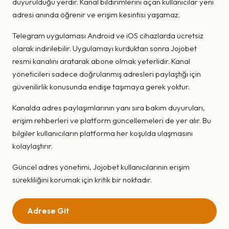
duyurulduğu yerdir. Kanal bildirimlerini açan kullanıcılar yeni
adresi anında öğrenir ve erişim kesintisi yaşamaz.
Telegram uygulaması Android ve iOS cihazlarda ücretsiz
olarak indirilebilir. Uygulamayı kurduktan sonra Jojobet
resmi kanalını aratarak abone olmak yeterlidir. Kanal
yöneticileri sadece doğrulanmış adresleri paylaştığı için
güvenilirlik konusunda endişe taşımaya gerek yoktur.
Kanalda adres paylaşımlarının yanı sıra bakım duyuruları,
erişim rehberleri ve platform güncellemeleri de yer alır. Bu
bilgiler kullanıcıların platforma her koşulda ulaşmasını
kolaylaştırır.
Güncel adres yönetimi, Jojobet kullanıcılarının erişim
sürekliliğini korumak için kritik bir noktadır.
Adrese Git