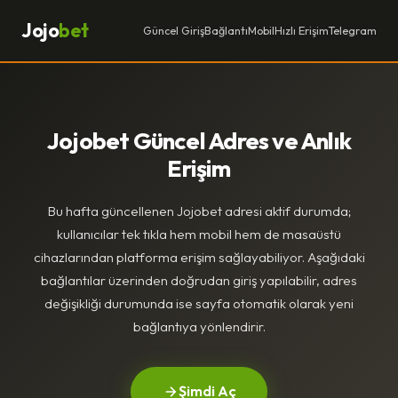
Jojo
bet
Güncel Giriş
Bağlantı
Mobil
Hızlı Erişim
Telegram
Jojobet Güncel Adres ve Anlık
Erişim
Bu hafta güncellenen Jojobet adresi aktif durumda;
kullanıcılar tek tıkla hem mobil hem de masaüstü
cihazlarından platforma erişim sağlayabiliyor. Aşağıdaki
bağlantılar üzerinden doğrudan giriş yapılabilir, adres
değişikliği durumunda ise sayfa otomatik olarak yeni
bağlantıya yönlendirir.
Şimdi Aç