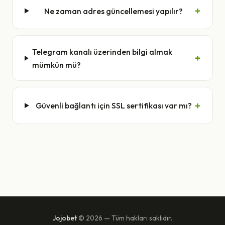
Ne zaman adres güncellemesi yapılır?
Telegram kanalı üzerinden bilgi almak
mümkün mü?
Güvenli bağlantı için SSL sertifikası var mı?
Jojobet
© 2026 — Tüm hakları saklıdır.