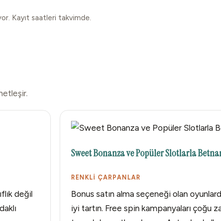
yor. Kayıt saatleri takvimde.
etleşir.
Sweet Bonanza ve Popüler Slotlarla Betna
RENKLI ÇARPANLAR
flık değil
Bonus satın alma seçeneği olan oyunlar
daklı
iyi tartın. Free spin kampanyaları çoğu za