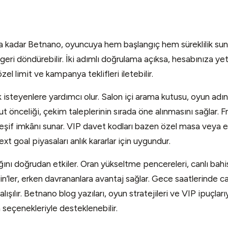
a kadar Betnano, oyuncuya hem başlangıç hem süreklilik sun
 geri döndürebilir. İki adımlı doğrulama açıksa, hesabınıza yetk
zel limit ve kampanya teklifleri iletebilir.
ek isteyenlere yardımcı olur. Salon içi arama kutusu, oyun ad
t önceliği, çekim taleplerinin sırada öne alınmasını sağlar. 
keşif imkânı sunar. VIP davet kodları bazen özel masa veya ex
ext goal piyasaları anlık kararlar için uygundur.
ığını doğrudan etkiler. Oran yükseltme pencereleri, canlı bahis
pin’ler, erken davrananlara avantaj sağlar. Gece saatlerinde can
lışılır. Betnano blog yazıları, oyun stratejileri ve VIP ipuçla
 seçenekleriyle desteklenebilir.