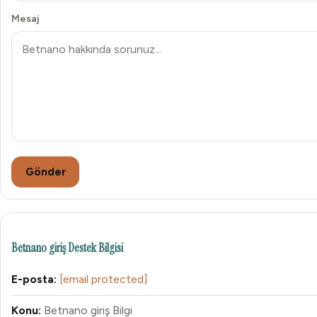
Mesaj
Gönder
Betnano giriş Destek Bilgisi
E-posta:
[email protected]
Konu:
Betnano giriş Bilgi