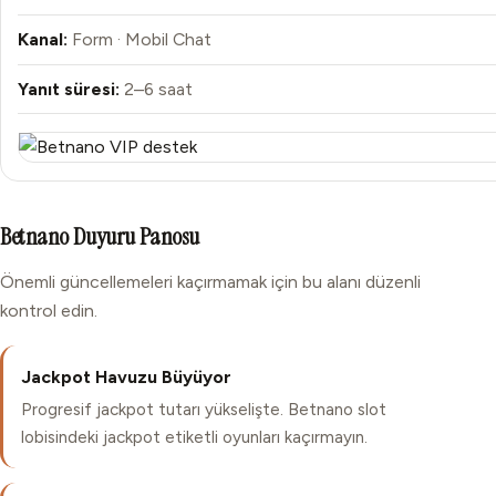
Kanal:
Form · Mobil Chat
Yanıt süresi:
2–6 saat
Betnano Duyuru Panosu
Önemli güncellemeleri kaçırmamak için bu alanı düzenli
kontrol edin.
Jackpot Havuzu Büyüyor
Progresif jackpot tutarı yükselişte. Betnano slot
lobisindeki jackpot etiketli oyunları kaçırmayın.