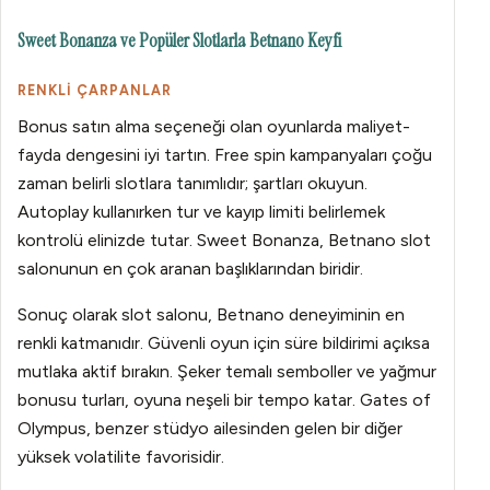
Sweet Bonanza ve Popüler Slotlarla Betnano Keyfi
RENKLI ÇARPANLAR
Bonus satın alma seçeneği olan oyunlarda maliyet-
fayda dengesini iyi tartın. Free spin kampanyaları çoğu
zaman belirli slotlara tanımlıdır; şartları okuyun.
Autoplay kullanırken tur ve kayıp limiti belirlemek
kontrolü elinizde tutar. Sweet Bonanza, Betnano slot
salonunun en çok aranan başlıklarından biridir.
Sonuç olarak slot salonu, Betnano deneyiminin en
renkli katmanıdır. Güvenli oyun için süre bildirimi açıksa
mutlaka aktif bırakın. Şeker temalı semboller ve yağmur
bonusu turları, oyuna neşeli bir tempo katar. Gates of
Olympus, benzer stüdyo ailesinden gelen bir diğer
yüksek volatilite favorisidir.