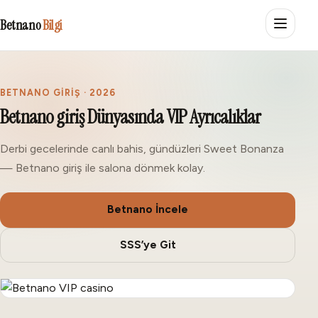
Betnano
Bilgi
Keşfet
BETNANO GIRIŞ · 2026
Betnano giriş Dünyasında VIP Ayrıcalıklar
İnceleme
Derbi gecelerinde canlı bahis, gündüzleri Sweet Bonanza
Rehberler
— Betnano giriş ile salona dönmek kolay.
Gündem
Betnano İncele
Yardım
SSS’ye Git
Bize Ulaşın