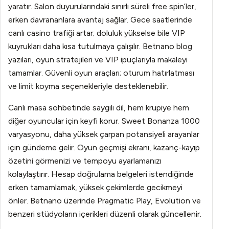
yaratır. Salon duyurularındaki sınırlı süreli free spin’ler,
erken davrananlara avantaj sağlar. Gece saatlerinde
canlı casino trafiği artar; doluluk yükselse bile VIP
kuyrukları daha kısa tutulmaya çalışılır. Betnano blog
yazıları, oyun stratejileri ve VIP ipuçlarıyla makaleyi
tamamlar. Güvenli oyun araçları; oturum hatırlatması
ve limit koyma seçenekleriyle desteklenebilir.
Canlı masa sohbetinde saygılı dil, hem krupiye hem
diğer oyuncular için keyfi korur. Sweet Bonanza 1000
varyasyonu, daha yüksek çarpan potansiyeli arayanlar
için gündeme gelir. Oyun geçmişi ekranı, kazanç-kayıp
özetini görmenizi ve tempoyu ayarlamanızı
kolaylaştırır. Hesap doğrulama belgeleri istendiğinde
erken tamamlamak, yüksek çekimlerde gecikmeyi
önler. Betnano üzerinde Pragmatic Play, Evolution ve
benzeri stüdyoların içerikleri düzenli olarak güncellenir.