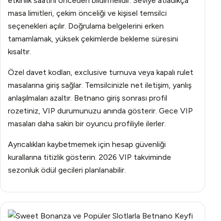
etkinlik saatini önceden bildirmelidir. Seviye atladıkça
masa limitleri, çekim önceliği ve kişisel temsilci
seçenekleri açılır. Doğrulama belgelerini erken
tamamlamak, yüksek çekimlerde bekleme süresini
kısaltır.
Özel davet kodları, exclusive turnuva veya kapalı rulet
masalarına giriş sağlar. Temsilcinizle net iletişim, yanlış
anlaşılmaları azaltır. Betnano giriş sonrası profil
rozetiniz, VIP durumunuzu anında gösterir. Gece VIP
masaları daha sakin bir oyuncu profiliyle ilerler.
Ayrıcalıkları kaybetmemek için hesap güvenliği
kurallarına titizlik gösterin. 2026 VIP takviminde
sezonluk ödül gecileri planlanabilir.