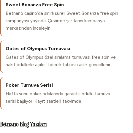
Sweet Bonanza Free Spin
Betnano casino’da sınırlı süreli Sweet Bonanza free spin
kampanyası yayında. Çevirme şartlarını kampanya
merkezinden inceleyin.
Gates of Olympus Turnuvası
Gates of Olympus özel sıralama turnuvası free spin ve
nakit ödüllerle açıldı. Liderlik tablosu anlık güncellenir.
Poker Turnuva Serisi
Hafta sonu poker odalarında garantili ödüllü turnuva
serisi başlıyor. Kayıt saatleri takvimde.
Betnano Blog Yazıları