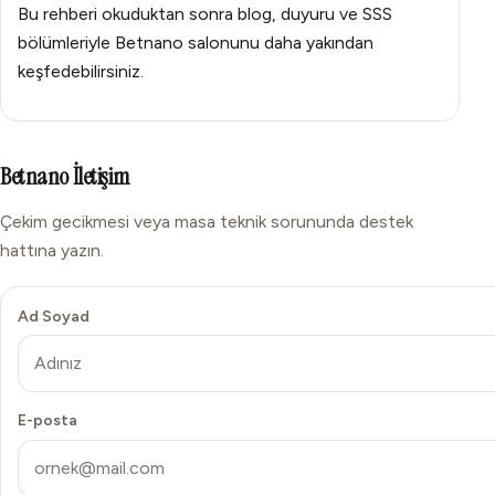
Bu rehberi okuduktan sonra blog, duyuru ve SSS
bölümleriyle Betnano salonunu daha yakından
keşfedebilirsiniz.
Betnano İletişim
Çekim gecikmesi veya masa teknik sorununda destek
hattına yazın.
Ad Soyad
E-posta