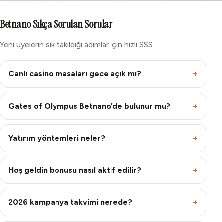
Betnano Sıkça Sorulan Sorular
Yeni üyelerin sık takıldığı adımlar için hızlı SSS.
Canlı casino masaları gece açık mı?
Gates of Olympus Betnano’de bulunur mu?
Yatırım yöntemleri neler?
Hoş geldin bonusu nasıl aktif edilir?
2026 kampanya takvimi nerede?