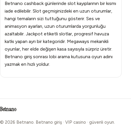
Betnano cashback günlerinde slot kayıplarının bir kısmı
iade edilebilir. Slot geçmişinizdeki en uzun oturumlar,
hangi temaların sizi tuttuğunu gösterir. Ses ve
animasyon ayarları, uzun oturumlarda yorgunluğu
azaltabilir. Jackpot etiketli slotlar, progresif havuza
katkı yapan ayrı bir kategoridir. Megaways mekanikli
oyunlar, her elde değişen kasa sayısıyla sürpriz üretir.
Betnano giriş sonrası lobi arama kutusuna oyun adını
yazmak en hızlı yoldur.
Betnano
© 2026 Betnano. Betnano giriş · VIP casino · güvenli oyun.