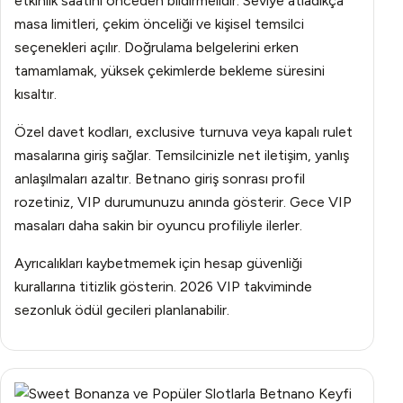
etkinlik saatini önceden bildirmelidir. Seviye atladıkça
masa limitleri, çekim önceliği ve kişisel temsilci
seçenekleri açılır. Doğrulama belgelerini erken
tamamlamak, yüksek çekimlerde bekleme süresini
kısaltır.
Özel davet kodları, exclusive turnuva veya kapalı rulet
masalarına giriş sağlar. Temsilcinizle net iletişim, yanlış
anlaşılmaları azaltır. Betnano giriş sonrası profil
rozetiniz, VIP durumunuzu anında gösterir. Gece VIP
masaları daha sakin bir oyuncu profiliyle ilerler.
Ayrıcalıkları kaybetmemek için hesap güvenliği
kurallarına titizlik gösterin. 2026 VIP takviminde
sezonluk ödül gecileri planlanabilir.