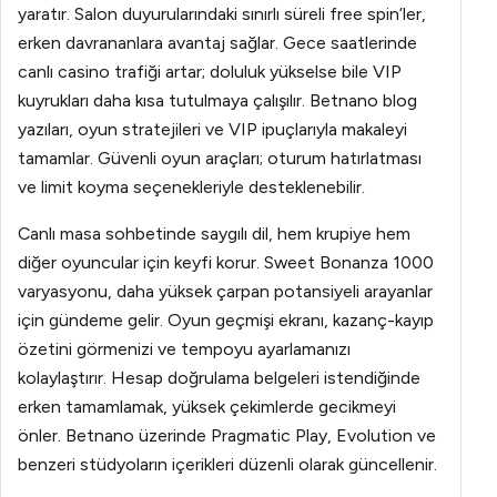
yaratır. Salon duyurularındaki sınırlı süreli free spin’ler,
erken davrananlara avantaj sağlar. Gece saatlerinde
canlı casino trafiği artar; doluluk yükselse bile VIP
kuyrukları daha kısa tutulmaya çalışılır. Betnano blog
yazıları, oyun stratejileri ve VIP ipuçlarıyla makaleyi
tamamlar. Güvenli oyun araçları; oturum hatırlatması
ve limit koyma seçenekleriyle desteklenebilir.
Canlı masa sohbetinde saygılı dil, hem krupiye hem
diğer oyuncular için keyfi korur. Sweet Bonanza 1000
varyasyonu, daha yüksek çarpan potansiyeli arayanlar
için gündeme gelir. Oyun geçmişi ekranı, kazanç-kayıp
özetini görmenizi ve tempoyu ayarlamanızı
kolaylaştırır. Hesap doğrulama belgeleri istendiğinde
erken tamamlamak, yüksek çekimlerde gecikmeyi
önler. Betnano üzerinde Pragmatic Play, Evolution ve
benzeri stüdyoların içerikleri düzenli olarak güncellenir.