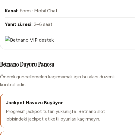
Kanal:
Form · Mobil Chat
Yanıt süresi:
2–6 saat
Betnano Duyuru Panosu
Önemli güncellemeleri kaçırmamak için bu alanı düzenli
kontrol edin.
Jackpot Havuzu Büyüyor
Progresif jackpot tutarı yükselişte. Betnano slot
lobisindeki jackpot etiketli oyunları kaçırmayın.