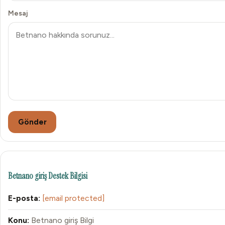
Mesaj
Gönder
Betnano giriş Destek Bilgisi
E-posta:
[email protected]
Konu:
Betnano giriş Bilgi