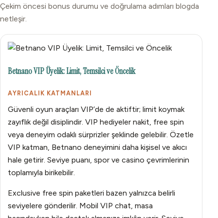
Çekim öncesi bonus durumu ve doğrulama adımları blogda
netleşir.
Betnano VIP Üyelik: Limit, Temsilci ve Öncelik
AYRICALIK KATMANLARI
Güvenli oyun araçları VIP’de de aktiftir; limit koymak
zayıflık değil disiplindir. VIP hediyeler nakit, free spin
veya deneyim odaklı sürprizler şeklinde gelebilir. Özetle
VIP katman, Betnano deneyimini daha kişisel ve akıcı
hale getirir. Seviye puanı, spor ve casino çevrimlerinin
toplamıyla birikebilir.
Exclusive free spin paketleri bazen yalnızca belirli
seviyelere gönderilir. Mobil VIP chat, masa