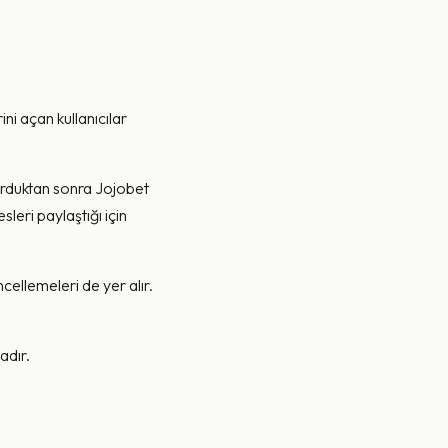
ini açan kullanıcılar
kurduktan sonra Jojobet
leri paylaştığı için
cellemeleri de yer alır.
adır.