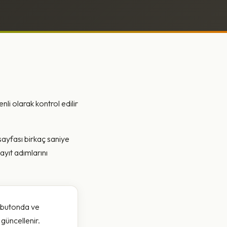
nli olarak kontrol edilir
sayfası birkaç saniye
ayıt adımlarını
i butonda ve
güncellenir.