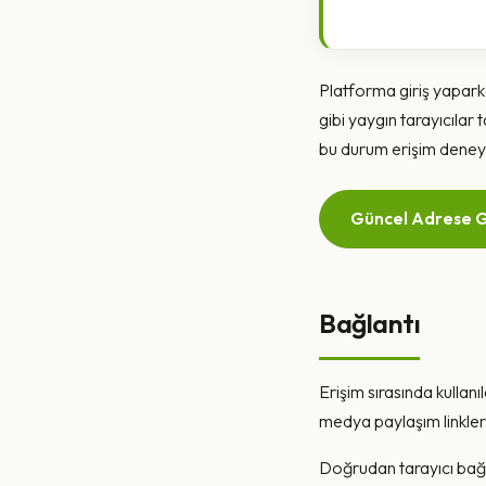
Platforma giriş yapark
gibi yaygın tarayıcılar
bu durum erişim deneyi
Güncel Adrese G
Bağlantı
Erişim sırasında kullan
medya paylaşım linkleri.
Doğrudan tarayıcı bağla