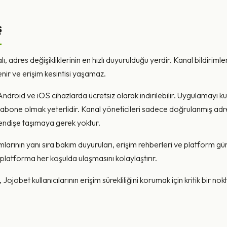
ş
 adres değişikliklerinin en hızlı duyurulduğu yerdir. Kanal bildirimler
nir ve erişim kesintisi yaşamaz.
droid ve iOS cihazlarda ücretsiz olarak indirilebilir. Uygulamayı 
 abone olmak yeterlidir. Kanal yöneticileri sadece doğrulanmış adres
 endişe taşımaya gerek yoktur.
arının yanı sıra bakım duyuruları, erişim rehberleri ve platform gün
ın platforma her koşulda ulaşmasını kolaylaştırır.
ojobet kullanıcılarının erişim sürekliliğini korumak için kritik bir nokt