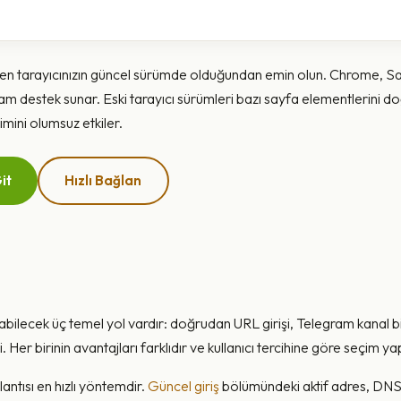
en tarayıcınızın güncel sürümde olduğundan emin olun. Chrome, Sa
 tam destek sunar. Eski tarayıcı sürümleri bazı sayfa elementlerini d
mini olumsuz etkiler.
it
Hızlı Bağlan
ılabilecek üç temel yol vardır: doğrudan URL girişi, Telegram kanal bi
 Her birinin avantajları farklıdır ve kullanıcı tercihine göre seçim yapı
ntısı en hızlı yöntemdir.
Güncel giriş
bölümündeki aktif adres, DNS