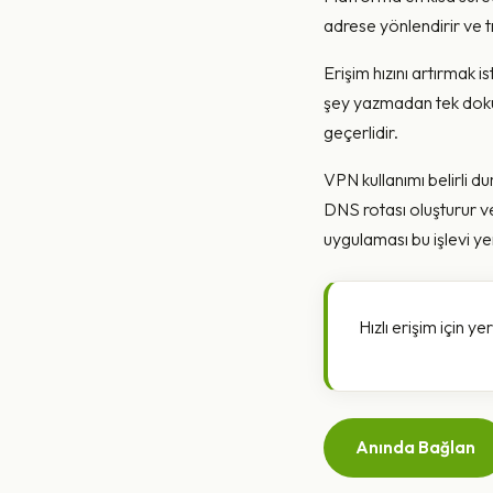
adrese yönlendirir ve t
Erişim hızını artırmak i
şey yazmadan tek dok
geçerlidir.
VPN kullanımı belirli d
DNS rotası oluşturur v
uygulaması bu işlevi yer
Hızlı erişim için yer
Anında Bağlan