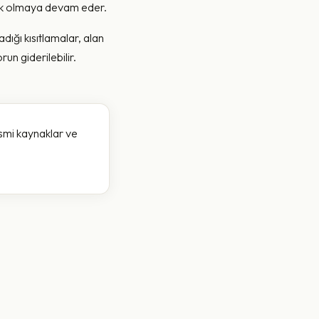
enek olmaya devam eder.
dığı kısıtlamalar, alan
un giderilebilir.
esmi kaynaklar ve