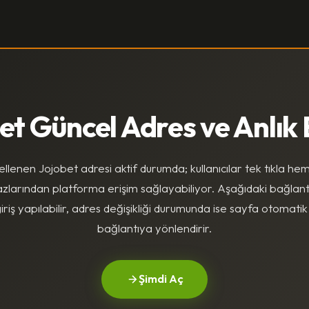
et Güncel Adres ve Anlık 
llenen Jojobet adresi aktif durumda; kullanıcılar tek tıkla h
zlarından platforma erişim sağlayabiliyor. Aşağıdaki bağlant
riş yapılabilir, adres değişikliği durumunda ise sayfa otomatik
bağlantıya yönlendirir.
Şimdi Aç