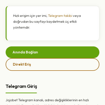
Hızlı erişim için yer imi,
Telegram takibi
veya
doğrudan bu sayfayı kaydetmek üç etkili
yöntemdir.
Anında Bağlan
Direkt Eriş
Telegram Giriş
Jojobet Telegram kanalı, adres değişikliklerinin en hızlı