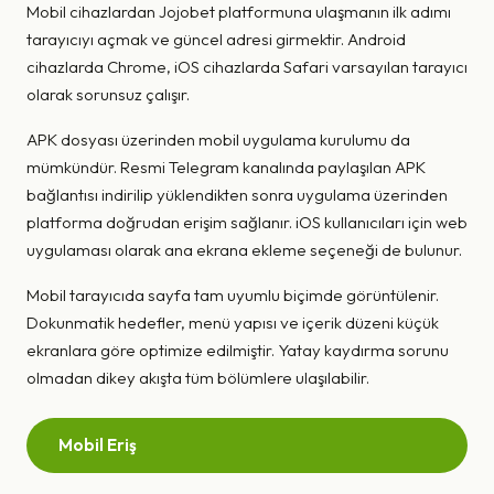
Mobil cihazlardan Jojobet platformuna ulaşmanın ilk adımı
tarayıcıyı açmak ve güncel adresi girmektir. Android
cihazlarda Chrome, iOS cihazlarda Safari varsayılan tarayıcı
olarak sorunsuz çalışır.
APK dosyası üzerinden mobil uygulama kurulumu da
mümkündür. Resmi Telegram kanalında paylaşılan APK
bağlantısı indirilip yüklendikten sonra uygulama üzerinden
platforma doğrudan erişim sağlanır. iOS kullanıcıları için web
uygulaması olarak ana ekrana ekleme seçeneği de bulunur.
Mobil tarayıcıda sayfa tam uyumlu biçimde görüntülenir.
Dokunmatik hedefler, menü yapısı ve içerik düzeni küçük
ekranlara göre optimize edilmiştir. Yatay kaydırma sorunu
olmadan dikey akışta tüm bölümlere ulaşılabilir.
Mobil Eriş