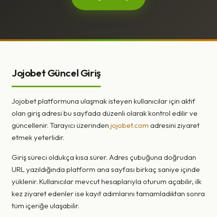
Jojobet Güncel Giriş
Jojobet platformuna ulaşmak isteyen kullanıcılar için aktif
olan giriş adresi bu sayfada düzenli olarak kontrol edilir ve
güncellenir. Tarayıcı üzerinden
jojobet.com
adresini ziyaret
etmek yeterlidir.
Giriş süreci oldukça kısa sürer. Adres çubuğuna doğrudan
URL yazıldığında platform ana sayfası birkaç saniye içinde
yüklenir. Kullanıcılar mevcut hesaplarıyla oturum açabilir, ilk
kez ziyaret edenler ise kayıt adımlarını tamamladıktan sonra
tüm içeriğe ulaşabilir.