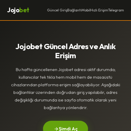
Jojo
bet
Güncel Giriş
Bağlantı
Mobil
Hızlı Erişim
Telegram
Jojobet Güncel Adres ve Anlık
Erişim
Bu hafta güncellenen Jojobet adresi aktif durumda;
kullanıcılar tek tıkla hem mobil hem de masaüstü
cihazlarından platforma erişim sağlayabiliyor. Aşağıdaki
bağlantılar üzerinden doğrudan giriş yapılabilir, adres
değişikliği durumunda ise sayfa otomatik olarak yeni
bağlantıya yönlendirir.
Şimdi Aç