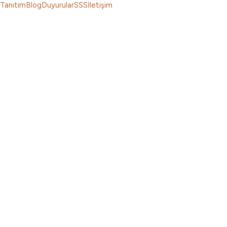
Tanıtım
Blog
Duyurular
SSS
İletişim