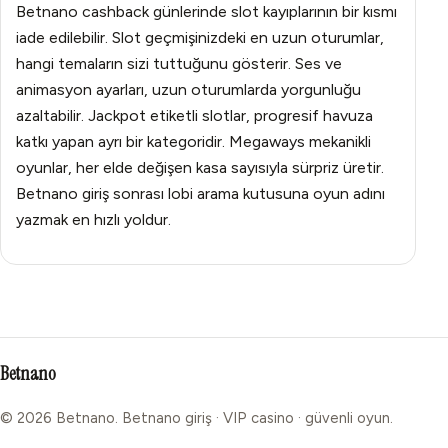
Betnano cashback günlerinde slot kayıplarının bir kısmı
iade edilebilir. Slot geçmişinizdeki en uzun oturumlar,
hangi temaların sizi tuttuğunu gösterir. Ses ve
animasyon ayarları, uzun oturumlarda yorgunluğu
azaltabilir. Jackpot etiketli slotlar, progresif havuza
katkı yapan ayrı bir kategoridir. Megaways mekanikli
oyunlar, her elde değişen kasa sayısıyla sürpriz üretir.
Betnano giriş sonrası lobi arama kutusuna oyun adını
yazmak en hızlı yoldur.
Betnano
© 2026 Betnano. Betnano giriş · VIP casino · güvenli oyun.