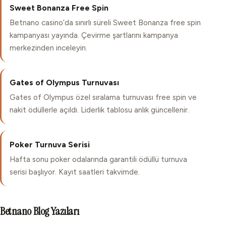
Sweet Bonanza Free Spin
Betnano casino’da sınırlı süreli Sweet Bonanza free spin
kampanyası yayında. Çevirme şartlarını kampanya
merkezinden inceleyin.
Gates of Olympus Turnuvası
Gates of Olympus özel sıralama turnuvası free spin ve
nakit ödüllerle açıldı. Liderlik tablosu anlık güncellenir.
Poker Turnuva Serisi
Hafta sonu poker odalarında garantili ödüllü turnuva
serisi başlıyor. Kayıt saatleri takvimde.
Betnano Blog Yazıları