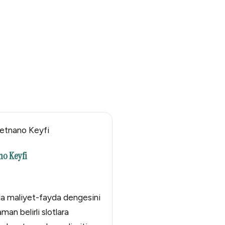
no Keyfi
da maliyet-fayda dengesini
man belirli slotlara