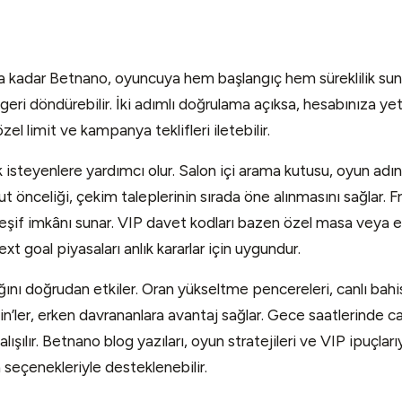
a kadar Betnano, oyuncuya hem başlangıç hem süreklilik sun
 geri döndürebilir. İki adımlı doğrulama açıksa, hesabınıza yetk
zel limit ve kampanya teklifleri iletebilir.
ek isteyenlere yardımcı olur. Salon içi arama kutusu, oyun ad
t önceliği, çekim taleplerinin sırada öne alınmasını sağlar. 
keşif imkânı sunar. VIP davet kodları bazen özel masa veya ex
ext goal piyasaları anlık kararlar için uygundur.
ığını doğrudan etkiler. Oran yükseltme pencereleri, canlı bahis
pin’ler, erken davrananlara avantaj sağlar. Gece saatlerinde can
lışılır. Betnano blog yazıları, oyun stratejileri ve VIP ipuçla
 seçenekleriyle desteklenebilir.