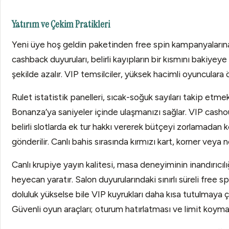
Yatırım ve Çekim Pratikleri
Yeni üye hoş geldin paketinden free spin kampanyaların
cashback duyuruları, belirli kayıpların bir kısmını bakiyeye
şekilde azalır. VIP temsilciler, yüksek hacimli oyunculara ö
Rulet istatistik panelleri, sıcak-soğuk sayıları takip etm
Bonanza’ya saniyeler içinde ulaşmanızı sağlar. VIP cashou
belirli slotlarda ek tur hakkı vererek bütçeyi zorlamadan 
gönderilir. Canlı bahis sırasında kırmızı kart, korner veya n
Canlı krupiye yayın kalitesi, masa deneyiminin inandırıcıl
heyecan yaratır. Salon duyurularındaki sınırlı süreli free s
doluluk yükselse bile VIP kuyrukları daha kısa tutulmaya ça
Güvenli oyun araçları; oturum hatırlatması ve limit koyma