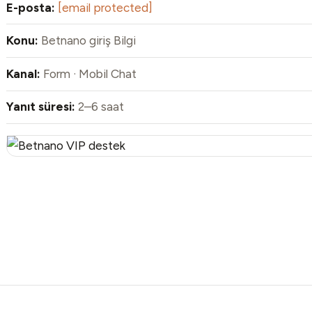
E-posta:
[email protected]
Konu:
Betnano giriş Bilgi
Kanal:
Form · Mobil Chat
Yanıt süresi:
2–6 saat