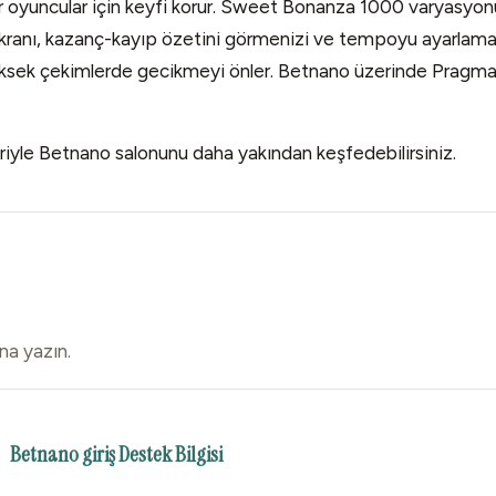
er oyuncular için keyfi korur. Sweet Bonanza 1000 varyasyo
kranı, kazanç-kayıp özetini görmenizi ve tempoyu ayarlamanı
ksek çekimlerde gecikmeyi önler. Betnano üzerinde Pragmat
iyle Betnano salonunu daha yakından keşfedebilirsiniz.
a yazın.
Betnano giriş Destek Bilgisi