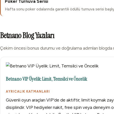
Poker Turnuva Serisi
Hafta sonu poker odalarında garantili ödüllü turnuva serisi başlı
Betnano Blog Yazıları
Çekim öncesi bonus durumu ve doğrulama adımları blogda n
Betnano VIP Üyelik: Limit, Temsilci ve Öncelik
AYRICALIK KATMANLARI
Güvenli oyun araçları VIP’de de aktiftir; limit koymak zayı
disiplindir. VIP hediyeler nakit, free spin veya deneyim o