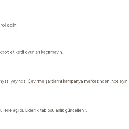
rol edin.
kpot etiketli oyunları kaçırmayın.
nyası yayında. Çevirme şartlarını kampanya merkezinden inceleyin.
rle açıldı. Liderlik tablosu anlık güncellenir.