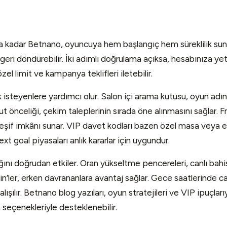
a kadar Betnano, oyuncuya hem başlangıç hem süreklilik sun
 geri döndürebilir. İki adımlı doğrulama açıksa, hesabınıza yetk
zel limit ve kampanya teklifleri iletebilir.
ek isteyenlere yardımcı olur. Salon içi arama kutusu, oyun ad
t önceliği, çekim taleplerinin sırada öne alınmasını sağlar. 
keşif imkânı sunar. VIP davet kodları bazen özel masa veya ex
ext goal piyasaları anlık kararlar için uygundur.
ığını doğrudan etkiler. Oran yükseltme pencereleri, canlı bahis
pin’ler, erken davrananlara avantaj sağlar. Gece saatlerinde can
lışılır. Betnano blog yazıları, oyun stratejileri ve VIP ipuçla
 seçenekleriyle desteklenebilir.