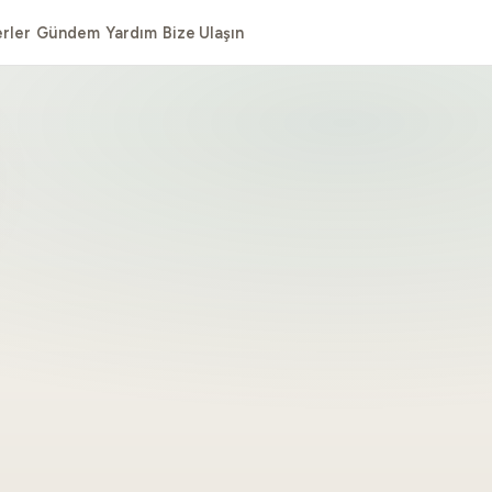
rler
Gündem
Yardım
Bize Ulaşın