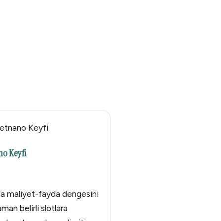
no Keyfi
da maliyet-fayda dengesini
man belirli slotlara