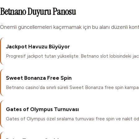
Betnano Duyuru Panosu
Önemli güncellemeleri kaçırmamak için bu alanı düzenli kont
Jackpot Havuzu Büyüyor
Progresif jackpot tutarı yükselişte. Betnano slot lobisindeki jac
Sweet Bonanza Free Spin
Betnano casino’da sınırlı süreli Sweet Bonanza free spin kampa
Gates of Olympus Turnuvası
Gates of Olympus özel sıralama turnuvası free spin ve nakit ödülle