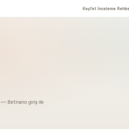
Keşfet
İnceleme
Rehbe
— Betnano giriş ile