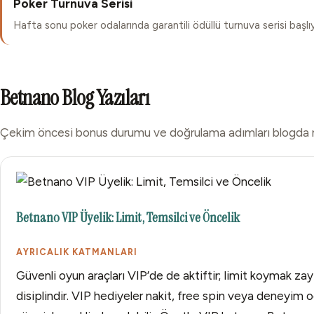
Poker Turnuva Serisi
Hafta sonu poker odalarında garantili ödüllü turnuva serisi başlı
Betnano Blog Yazıları
Çekim öncesi bonus durumu ve doğrulama adımları blogda n
Betnano VIP Üyelik: Limit, Temsilci ve Öncelik
AYRICALIK KATMANLARI
Güvenli oyun araçları VIP’de de aktiftir; limit koymak zayı
disiplindir. VIP hediyeler nakit, free spin veya deneyim o