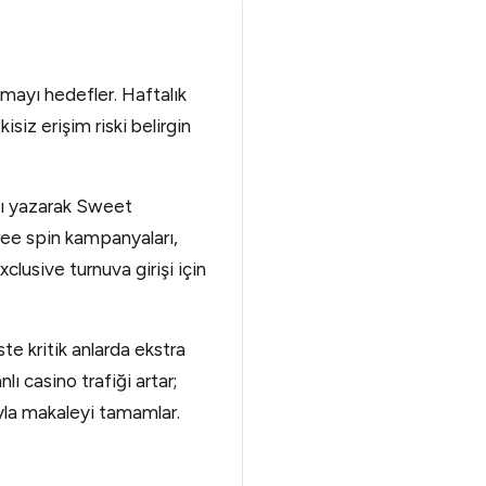
mayı hedefler. Haftalık
isiz erişim riski belirgin
ını yazarak Sweet
Free spin kampanyaları,
clusive turnuva girişi için
te kritik anlarda ekstra
lı casino trafiği artar;
rıyla makaleyi tamamlar.