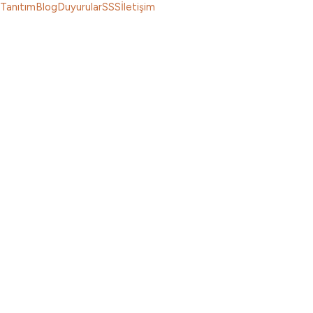
Tanıtım
Blog
Duyurular
SSS
İletişim