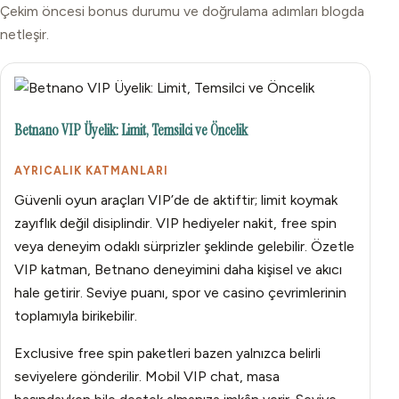
Çekim öncesi bonus durumu ve doğrulama adımları blogda
netleşir.
Betnano VIP Üyelik: Limit, Temsilci ve Öncelik
AYRICALIK KATMANLARI
Güvenli oyun araçları VIP’de de aktiftir; limit koymak
zayıflık değil disiplindir. VIP hediyeler nakit, free spin
veya deneyim odaklı sürprizler şeklinde gelebilir. Özetle
VIP katman, Betnano deneyimini daha kişisel ve akıcı
hale getirir. Seviye puanı, spor ve casino çevrimlerinin
toplamıyla birikebilir.
Exclusive free spin paketleri bazen yalnızca belirli
seviyelere gönderilir. Mobil VIP chat, masa