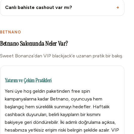
Canlı bahiste cashout var mı?
BETNANO
Betnano Salonunda Neler Var?
Sweet Bonanza’dan VIP blackjack’e uzanan pratik bir bakış.
Yatırım ve Çekim Pratikleri
Yeni üye hoş geldin paketinden free spin
kampanyalarına kadar Betnano, oyuncuya hem
başlangıç hem süreklilik sunmayı hedefler. Haftalık
cashback duyuruları, belirli kayıpların bir kısmını
bakiyeye geri döndürebilir. İki adımlı doğrulama açıksa,
hesabınıza yetkisiz erişim riski belirgin şekilde azalır. VIP