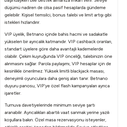
başındayken bile destek almanıza imkân verir. Seviye
düşümü nadiren de olsa pasif hesaplarda gündeme
gelebilir. Kişisel temsilci, bonus talebi ve limit artışı gibi
istekleri hızlandırır.
VIP üyelik, Betnano içinde bahis hacmi ve sadakatle
yükselen bir ayrıcalık katmanıdır. VIP cashback oranları,
standart üyelere göre daha avantajlı kademelerde
olabilir. Çekim kuyruğunda VIP önceliği, talebinizin öne
alınmasını sağlar. Parola paylaşımı, VIP hesaplar için de
kesinlikle önerilmez. Yüksek limitli blackjack masası,
deneyimli oyunculara daha geniş alan tanır. Betnano
duyuru panosu, VIP’ye özel flash kampanyaları ayrıca
işaretler.
Turnuva davetiyelerinde minimum seviye şartı
aranabilir. Ayrıcalıkları abartılı vaat sanmak yerine yazılı
koşullara bakın. Özel masa rezervasyonu isteyenler,