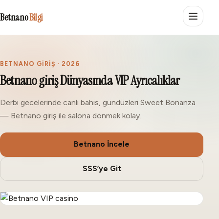
Betnano
Bilgi
Keşfet
BETNANO GIRIŞ · 2026
Betnano giriş Dünyasında VIP Ayrıcalıklar
İnceleme
Derbi gecelerinde canlı bahis, gündüzleri Sweet Bonanza
Rehberler
— Betnano giriş ile salona dönmek kolay.
Gündem
Betnano İncele
Yardım
SSS’ye Git
Bize Ulaşın