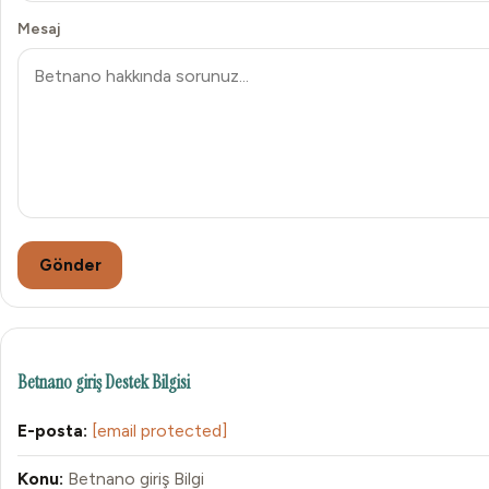
Mesaj
Gönder
Betnano giriş Destek Bilgisi
E-posta:
[email protected]
Konu:
Betnano giriş Bilgi