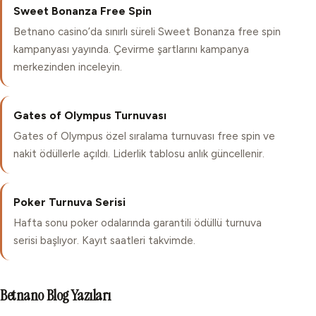
Sweet Bonanza Free Spin
Betnano casino’da sınırlı süreli Sweet Bonanza free spin
kampanyası yayında. Çevirme şartlarını kampanya
merkezinden inceleyin.
Gates of Olympus Turnuvası
Gates of Olympus özel sıralama turnuvası free spin ve
nakit ödüllerle açıldı. Liderlik tablosu anlık güncellenir.
Poker Turnuva Serisi
Hafta sonu poker odalarında garantili ödüllü turnuva
serisi başlıyor. Kayıt saatleri takvimde.
Betnano Blog Yazıları