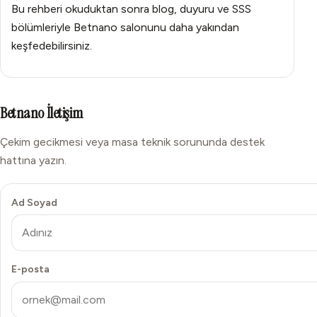
Bu rehberi okuduktan sonra blog, duyuru ve SSS
bölümleriyle Betnano salonunu daha yakından
keşfedebilirsiniz.
Betnano İletişim
Çekim gecikmesi veya masa teknik sorununda destek
hattına yazın.
Ad Soyad
E-posta