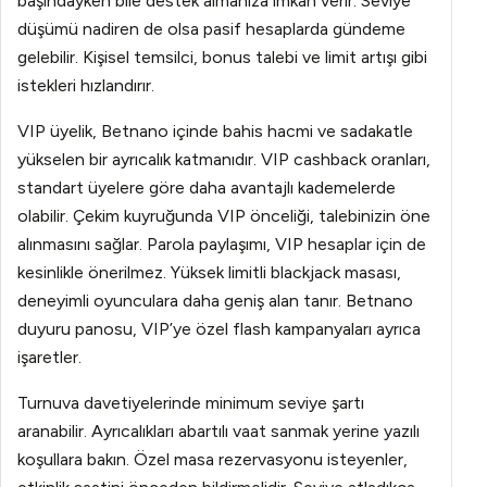
başındayken bile destek almanıza imkân verir. Seviye
düşümü nadiren de olsa pasif hesaplarda gündeme
gelebilir. Kişisel temsilci, bonus talebi ve limit artışı gibi
istekleri hızlandırır.
VIP üyelik, Betnano içinde bahis hacmi ve sadakatle
yükselen bir ayrıcalık katmanıdır. VIP cashback oranları,
standart üyelere göre daha avantajlı kademelerde
olabilir. Çekim kuyruğunda VIP önceliği, talebinizin öne
alınmasını sağlar. Parola paylaşımı, VIP hesaplar için de
kesinlikle önerilmez. Yüksek limitli blackjack masası,
deneyimli oyunculara daha geniş alan tanır. Betnano
duyuru panosu, VIP’ye özel flash kampanyaları ayrıca
işaretler.
Turnuva davetiyelerinde minimum seviye şartı
aranabilir. Ayrıcalıkları abartılı vaat sanmak yerine yazılı
koşullara bakın. Özel masa rezervasyonu isteyenler,