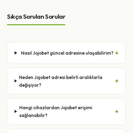
Sıkça Sorulan Sorular
Nasıl Jojobet güncel adresine ulaşabilirim?
Neden Jojobet adresi belirli aralıklarla
değişiyor?
Hangi cihazlardan Jojobet erişimi
sağlanabilir?