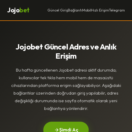
Jojo
bet
Güncel Giriş
Bağlantı
Mobil
Hızlı Erişim
Telegram
Jojobet Güncel Adres ve Anlık
Erişim
Bu hafta güncellenen Jojobet adresi aktif durumda;
kullanıcılar tek tıkla hem mobil hem de masaüstü
cihazlarından platforma erişim sağlayabiliyor. Aşağıdaki
bağlantılar üzerinden doğrudan giriş yapılabilir, adres
değişikliği durumunda ise sayfa otomatik olarak yeni
bağlantıya yönlendirir.
Şimdi Aç