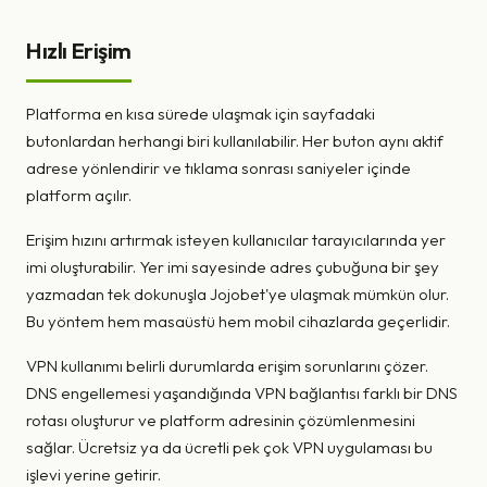
Hızlı Erişim
Platforma en kısa sürede ulaşmak için sayfadaki
butonlardan herhangi biri kullanılabilir. Her buton aynı aktif
adrese yönlendirir ve tıklama sonrası saniyeler içinde
platform açılır.
Erişim hızını artırmak isteyen kullanıcılar tarayıcılarında yer
imi oluşturabilir. Yer imi sayesinde adres çubuğuna bir şey
yazmadan tek dokunuşla Jojobet'ye ulaşmak mümkün olur.
Bu yöntem hem masaüstü hem mobil cihazlarda geçerlidir.
VPN kullanımı belirli durumlarda erişim sorunlarını çözer.
DNS engellemesi yaşandığında VPN bağlantısı farklı bir DNS
rotası oluşturur ve platform adresinin çözümlenmesini
sağlar. Ücretsiz ya da ücretli pek çok VPN uygulaması bu
işlevi yerine getirir.