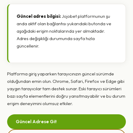
Güncel adres bilgisi:
Jojobet platformunun şu
anda aktif olan bağlantısı yukarıdaki butonda ve
aşağıdaki erişim noktalarında yer almaktadır.
Adres değişikliği durumunda sayfa hızla
güncellenir.
Platforma giriş yaparken tarayıcınızın güncel sürümde
olduğundan emin olun. Chrome, Safari, Firefox ve Edge gibi
yaygın tarayıcılar tam destek sunar. Eski tarayıcı sürümleri
bazı sayfa elementlerini doğru yansıtmayabilir ve bu durum
erişim deneyimini olumsuz etkiler.
Güncel Adrese Git