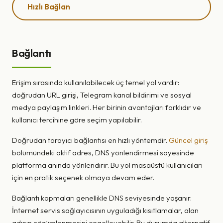
Hızlı Bağlan
Bağlantı
Erişim sırasında kullanılabilecek üç temel yol vardır:
doğrudan URL girişi, Telegram kanal bildirimi ve sosyal
medya paylaşım linkleri. Her birinin avantajları farklıdır ve
kullanıcı tercihine göre seçim yapılabilir.
Doğrudan tarayıcı bağlantısı en hızlı yöntemdir.
Güncel giriş
bölümündeki aktif adres, DNS yönlendirmesi sayesinde
platforma anında yönlendirir. Bu yol masaüstü kullanıcıları
için en pratik seçenek olmaya devam eder.
Bağlantı kopmaları genellikle DNS seviyesinde yaşanır.
İnternet servis sağlayıcısının uyguladığı kısıtlamalar, alan
adının çözümlenmesini engelleyebilir. Bu durumda alternatif