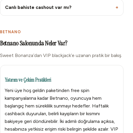
Canlı bahiste cashout var mı?
BETNANO
Betnano Salonunda Neler Var?
Sweet Bonanza’dan VIP blackjack’e uzanan pratik bir bakış.
Yatırım ve Çekim Pratikleri
Yeni üye hoş geldin paketinden free spin
kampanyalarına kadar Betnano, oyuncuya hem
başlangıç hem süreklilik sunmayı hedefler. Haftalık
cashback duyuruları, belirli kayıpların bir kısmını
bakiyeye geri döndürebilir. İki adımlı doğrulama açıksa,
hesabınıza yetkisiz erişim riski belirgin şekilde azalır. VIP