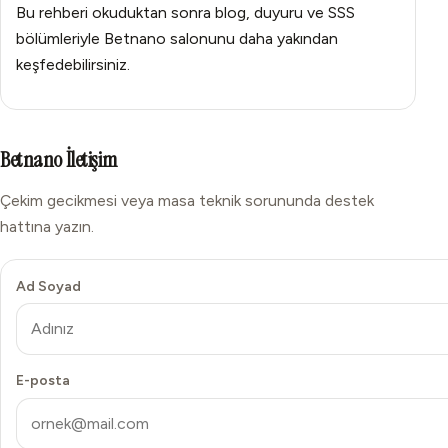
Bu rehberi okuduktan sonra blog, duyuru ve SSS
bölümleriyle Betnano salonunu daha yakından
keşfedebilirsiniz.
Betnano İletişim
Çekim gecikmesi veya masa teknik sorununda destek
hattına yazın.
Ad Soyad
E-posta