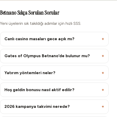
Betnano Sıkça Sorulan Sorular
Yeni üyelerin sık takıldığı adımlar için hızlı SSS.
Canlı casino masaları gece açık mı?
Gates of Olympus Betnano’de bulunur mu?
Yatırım yöntemleri neler?
Hoş geldin bonusu nasıl aktif edilir?
2026 kampanya takvimi nerede?