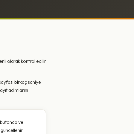
nli olarak kontrol edilir
sayfası birkaç saniye
ayıt adımlarını
i butonda ve
güncellenir.