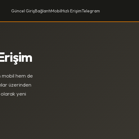
Güncel Giriş
Bağlantı
Mobil
Hızlı Erişim
Telegram
Erişim
em mobil hem de
ılar üzerinden
 olarak yeni