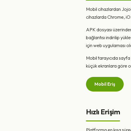
Mobil cihazlardan Jojo
cihazlarda Chrome, iOS 
APK dosyası üzerinde
bağlantısı indirilip yü
için web uygulaması ol
Mobil tarayıcıda sayfa
küçük ekranlara göre op
Mobil Eriş
Hızlı Erişim
Platforma en kısa süred