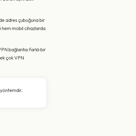
sinde adres çubuğuna bir
 hem mobil cihazlarda
N bağlantısı farklı bir
 pek çok VPN
 yöntemdir.