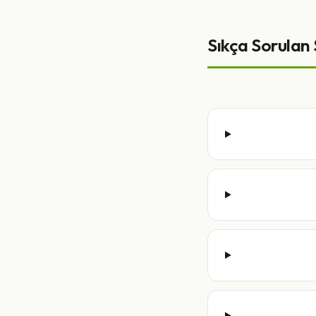
Sıkça Sorulan 