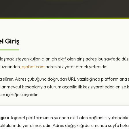
l Giriş
mak isteyen kullanıcılar için aktif olan giriş adresi bu sayfada düze
ı üzerinden
jojobet.com
adresini ziyaret etmek yeterlidir.
ısa sürer. Adres çubuğuna doğrudan URL yazıldığında platform ana 
cılar mevcut hesaplarıyla oturum açabilir, ilk kez ziyaret edenler ise k
m içeriğe ulaşabilir.
gisi:
Jojobet platformunun şu anda aktif olan bağlantısı yukarıdak
oktalarında yer almaktadır. Adres değişikliği durumunda sayfa hızla 