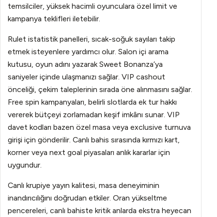
temsilciler, yüksek hacimli oyunculara özel limit ve
kampanya teklifleri iletebilir.
Rulet istatistik panelleri, sıcak-soğuk sayıları takip
etmek isteyenlere yardımcı olur. Salon içi arama
kutusu, oyun adını yazarak Sweet Bonanza’ya
saniyeler içinde ulaşmanızı sağlar. VIP cashout
önceliği, çekim taleplerinin sırada öne alınmasını sağlar.
Free spin kampanyaları, belirli slotlarda ek tur hakkı
vererek bütçeyi zorlamadan keşif imkânı sunar. VIP
davet kodları bazen özel masa veya exclusive turnuva
girişi için gönderilir. Canlı bahis sırasında kırmızı kart,
korner veya next goal piyasaları anlık kararlar için
uygundur.
Canlı krupiye yayın kalitesi, masa deneyiminin
inandırıcılığını doğrudan etkiler. Oran yükseltme
pencereleri, canlı bahiste kritik anlarda ekstra heyecan