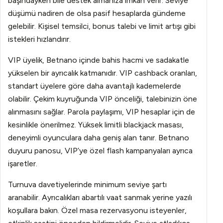
başındayken bile destek almanıza imkân verir. Seviye
düşümü nadiren de olsa pasif hesaplarda gündeme
gelebilir. Kişisel temsilci, bonus talebi ve limit artışı gibi
istekleri hızlandırır.
VIP üyelik, Betnano içinde bahis hacmi ve sadakatle
yükselen bir ayrıcalık katmanıdır. VIP cashback oranları,
standart üyelere göre daha avantajlı kademelerde
olabilir. Çekim kuyruğunda VIP önceliği, talebinizin öne
alınmasını sağlar. Parola paylaşımı, VIP hesaplar için de
kesinlikle önerilmez. Yüksek limitli blackjack masası,
deneyimli oyunculara daha geniş alan tanır. Betnano
duyuru panosu, VIP’ye özel flash kampanyaları ayrıca
işaretler.
Turnuva davetiyelerinde minimum seviye şartı
aranabilir. Ayrıcalıkları abartılı vaat sanmak yerine yazılı
koşullara bakın. Özel masa rezervasyonu isteyenler,