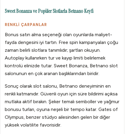
Sweet Bonanza ve Popüler Slotlarla Betnano Keyfi
RENKLI ÇARPANLAR
Bonus satın alma seçeneği olan oyunlarda maliyet-
fayda dengesini iyi tartın. Free spin kampanyaları çoğu
zaman belirli slotlara tanımlıdır; şartları okuyun.
Autoplay kullanırken tur ve kayıp limiti belirlemek
kontrolü elinizde tutar. Sweet Bonanza, Betnano slot
salonunun en çok aranan başlıklarından biridir.
Sonuç olarak slot salonu, Betnano deneyiminin en
renkli katmanıdır. Güvenli oyun için süre bildirimi açıksa
mutlaka aktif bırakın. Şeker temalı semboller ve yağmur
bonusu turları, oyuna neşeli bir tempo katar. Gates of
Olympus, benzer stüdyo ailesinden gelen bir diğer
yüksek volatilite favorisidir.