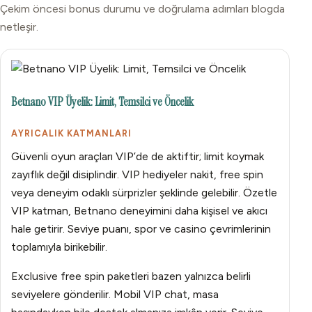
Çekim öncesi bonus durumu ve doğrulama adımları blogda
netleşir.
Betnano VIP Üyelik: Limit, Temsilci ve Öncelik
AYRICALIK KATMANLARI
Güvenli oyun araçları VIP’de de aktiftir; limit koymak
zayıflık değil disiplindir. VIP hediyeler nakit, free spin
veya deneyim odaklı sürprizler şeklinde gelebilir. Özetle
VIP katman, Betnano deneyimini daha kişisel ve akıcı
hale getirir. Seviye puanı, spor ve casino çevrimlerinin
toplamıyla birikebilir.
Exclusive free spin paketleri bazen yalnızca belirli
seviyelere gönderilir. Mobil VIP chat, masa