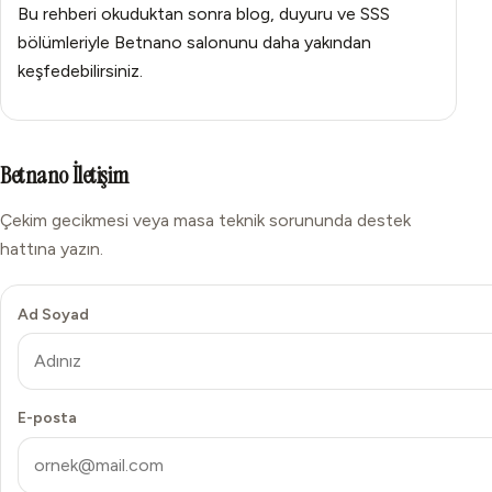
Bu rehberi okuduktan sonra blog, duyuru ve SSS
bölümleriyle Betnano salonunu daha yakından
keşfedebilirsiniz.
Betnano İletişim
Çekim gecikmesi veya masa teknik sorununda destek
hattına yazın.
Ad Soyad
E-posta