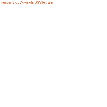
Tanıtım
Blog
Duyurular
SSS
İletişim