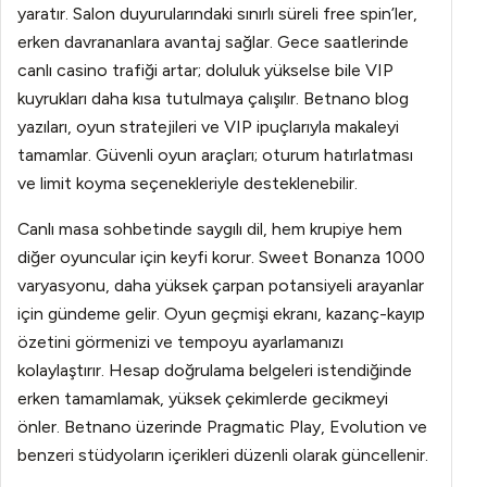
yaratır. Salon duyurularındaki sınırlı süreli free spin’ler,
erken davrananlara avantaj sağlar. Gece saatlerinde
canlı casino trafiği artar; doluluk yükselse bile VIP
kuyrukları daha kısa tutulmaya çalışılır. Betnano blog
yazıları, oyun stratejileri ve VIP ipuçlarıyla makaleyi
tamamlar. Güvenli oyun araçları; oturum hatırlatması
ve limit koyma seçenekleriyle desteklenebilir.
Canlı masa sohbetinde saygılı dil, hem krupiye hem
diğer oyuncular için keyfi korur. Sweet Bonanza 1000
varyasyonu, daha yüksek çarpan potansiyeli arayanlar
için gündeme gelir. Oyun geçmişi ekranı, kazanç-kayıp
özetini görmenizi ve tempoyu ayarlamanızı
kolaylaştırır. Hesap doğrulama belgeleri istendiğinde
erken tamamlamak, yüksek çekimlerde gecikmeyi
önler. Betnano üzerinde Pragmatic Play, Evolution ve
benzeri stüdyoların içerikleri düzenli olarak güncellenir.