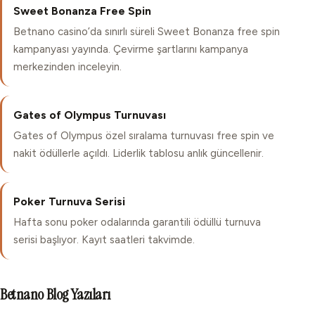
Sweet Bonanza Free Spin
Betnano casino’da sınırlı süreli Sweet Bonanza free spin
kampanyası yayında. Çevirme şartlarını kampanya
merkezinden inceleyin.
Gates of Olympus Turnuvası
Gates of Olympus özel sıralama turnuvası free spin ve
nakit ödüllerle açıldı. Liderlik tablosu anlık güncellenir.
Poker Turnuva Serisi
Hafta sonu poker odalarında garantili ödüllü turnuva
serisi başlıyor. Kayıt saatleri takvimde.
Betnano Blog Yazıları