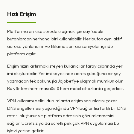
Hızlı Erişim
Platforma en kısa sürede ulaşmak için sayfadaki
butonlardan herhangi biri kullanılabilir. Her buton aynı aktif
adrese yönlendirir ve tıklama sonrası saniyeler içinde
platform açılır.
Erişim hızını artırmak isteyen kullanıcılar tarayıcılarında yer
imi oluşturabilir. Yer imi sayesinde adres çubuğuna bir şey
yazmadan tek dokunuşla Jojobet'ye ulaşmak mümkün olur.
Bu yöntem hem masaüstü hem mobil cihazlarda geçerlidir.
VPN kullanımı belirli durumlarda erişim sorunlarını çözer.
DNS engellemesi yaşandığında VPN bağlantısı farklı bir DNS
rotası oluşturur ve platform adresinin çözümlenmesini
sağlar. Ücretsiz ya da ücretli pek çok VPN uygulaması bu
işlevi yerine getirir.