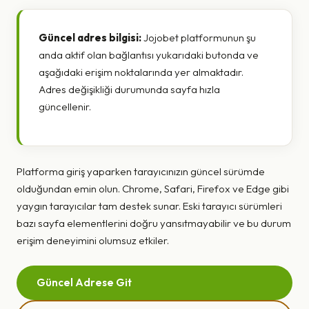
Güncel adres bilgisi:
Jojobet platformunun şu
anda aktif olan bağlantısı yukarıdaki butonda ve
aşağıdaki erişim noktalarında yer almaktadır.
Adres değişikliği durumunda sayfa hızla
güncellenir.
Platforma giriş yaparken tarayıcınızın güncel sürümde
olduğundan emin olun. Chrome, Safari, Firefox ve Edge gibi
yaygın tarayıcılar tam destek sunar. Eski tarayıcı sürümleri
bazı sayfa elementlerini doğru yansıtmayabilir ve bu durum
erişim deneyimini olumsuz etkiler.
Güncel Adrese Git