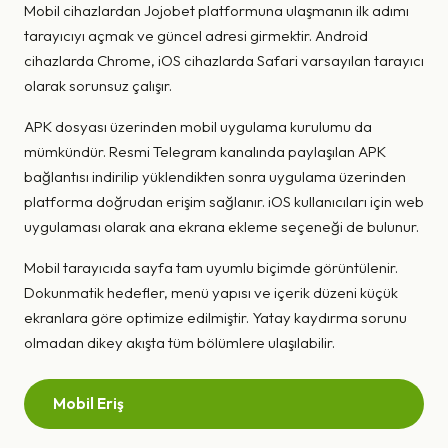
Mobil cihazlardan Jojobet platformuna ulaşmanın ilk adımı
tarayıcıyı açmak ve güncel adresi girmektir. Android
cihazlarda Chrome, iOS cihazlarda Safari varsayılan tarayıcı
olarak sorunsuz çalışır.
APK dosyası üzerinden mobil uygulama kurulumu da
mümkündür. Resmi Telegram kanalında paylaşılan APK
bağlantısı indirilip yüklendikten sonra uygulama üzerinden
platforma doğrudan erişim sağlanır. iOS kullanıcıları için web
uygulaması olarak ana ekrana ekleme seçeneği de bulunur.
Mobil tarayıcıda sayfa tam uyumlu biçimde görüntülenir.
Dokunmatik hedefler, menü yapısı ve içerik düzeni küçük
ekranlara göre optimize edilmiştir. Yatay kaydırma sorunu
olmadan dikey akışta tüm bölümlere ulaşılabilir.
Mobil Eriş