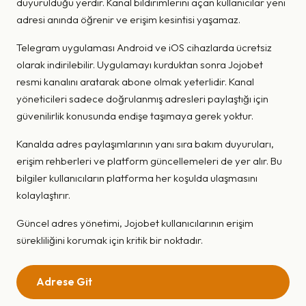
duyurulduğu yerdir. Kanal bildirimlerini açan kullanıcılar yeni
adresi anında öğrenir ve erişim kesintisi yaşamaz.
Telegram uygulaması Android ve iOS cihazlarda ücretsiz
olarak indirilebilir. Uygulamayı kurduktan sonra Jojobet
resmi kanalını aratarak abone olmak yeterlidir. Kanal
yöneticileri sadece doğrulanmış adresleri paylaştığı için
güvenilirlik konusunda endişe taşımaya gerek yoktur.
Kanalda adres paylaşımlarının yanı sıra bakım duyuruları,
erişim rehberleri ve platform güncellemeleri de yer alır. Bu
bilgiler kullanıcıların platforma her koşulda ulaşmasını
kolaylaştırır.
Güncel adres yönetimi, Jojobet kullanıcılarının erişim
sürekliliğini korumak için kritik bir noktadır.
Adrese Git