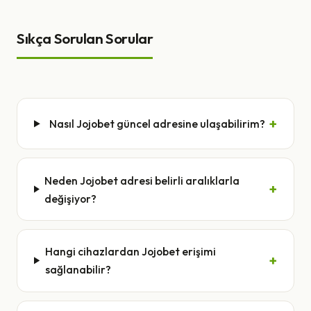
Sıkça Sorulan Sorular
Nasıl Jojobet güncel adresine ulaşabilirim?
Neden Jojobet adresi belirli aralıklarla
değişiyor?
Hangi cihazlardan Jojobet erişimi
sağlanabilir?