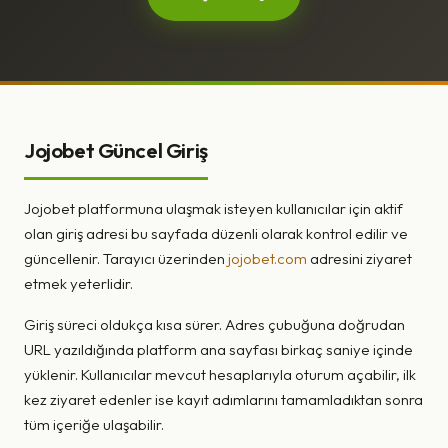
Jojobet Güncel Giriş
Jojobet platformuna ulaşmak isteyen kullanıcılar için aktif
olan giriş adresi bu sayfada düzenli olarak kontrol edilir ve
güncellenir. Tarayıcı üzerinden
jojobet.com
adresini ziyaret
etmek yeterlidir.
Giriş süreci oldukça kısa sürer. Adres çubuğuna doğrudan
URL yazıldığında platform ana sayfası birkaç saniye içinde
yüklenir. Kullanıcılar mevcut hesaplarıyla oturum açabilir, ilk
kez ziyaret edenler ise kayıt adımlarını tamamladıktan sonra
tüm içeriğe ulaşabilir.