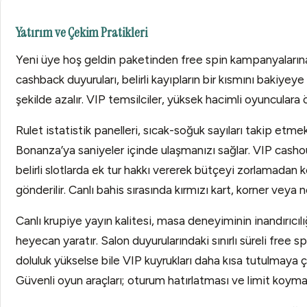
Yatırım ve Çekim Pratikleri
Yeni üye hoş geldin paketinden free spin kampanyaların
cashback duyuruları, belirli kayıpların bir kısmını bakiyeye
şekilde azalır. VIP temsilciler, yüksek hacimli oyunculara ö
Rulet istatistik panelleri, sıcak-soğuk sayıları takip etm
Bonanza’ya saniyeler içinde ulaşmanızı sağlar. VIP cashou
belirli slotlarda ek tur hakkı vererek bütçeyi zorlamadan 
gönderilir. Canlı bahis sırasında kırmızı kart, korner veya n
Canlı krupiye yayın kalitesi, masa deneyiminin inandırıcıl
heyecan yaratır. Salon duyurularındaki sınırlı süreli free s
doluluk yükselse bile VIP kuyrukları daha kısa tutulmaya ça
Güvenli oyun araçları; oturum hatırlatması ve limit koyma