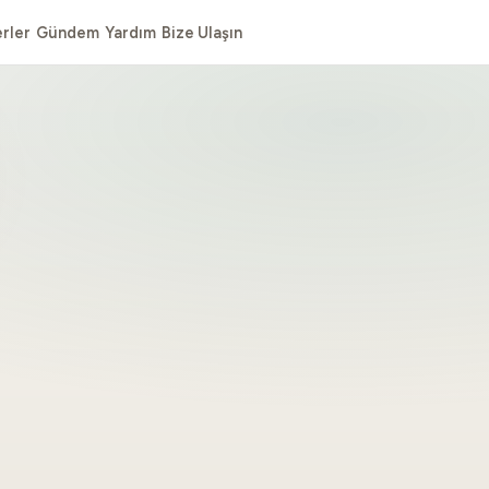
rler
Gündem
Yardım
Bize Ulaşın