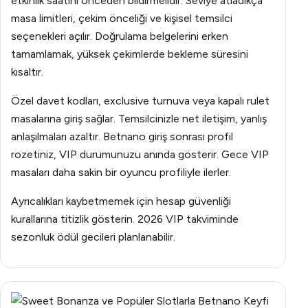
etkinlik saatini önceden bildirmelidir. Seviye atladıkça
masa limitleri, çekim önceliği ve kişisel temsilci
seçenekleri açılır. Doğrulama belgelerini erken
tamamlamak, yüksek çekimlerde bekleme süresini
kısaltır.
Özel davet kodları, exclusive turnuva veya kapalı rulet
masalarına giriş sağlar. Temsilcinizle net iletişim, yanlış
anlaşılmaları azaltır. Betnano giriş sonrası profil
rozetiniz, VIP durumunuzu anında gösterir. Gece VIP
masaları daha sakin bir oyuncu profiliyle ilerler.
Ayrıcalıkları kaybetmemek için hesap güvenliği
kurallarına titizlik gösterin. 2026 VIP takviminde
sezonluk ödül gecileri planlanabilir.