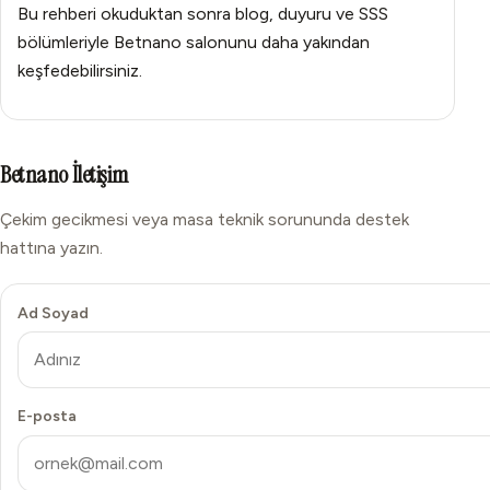
Bu rehberi okuduktan sonra blog, duyuru ve SSS
bölümleriyle Betnano salonunu daha yakından
keşfedebilirsiniz.
Betnano İletişim
Çekim gecikmesi veya masa teknik sorununda destek
hattına yazın.
Ad Soyad
E-posta