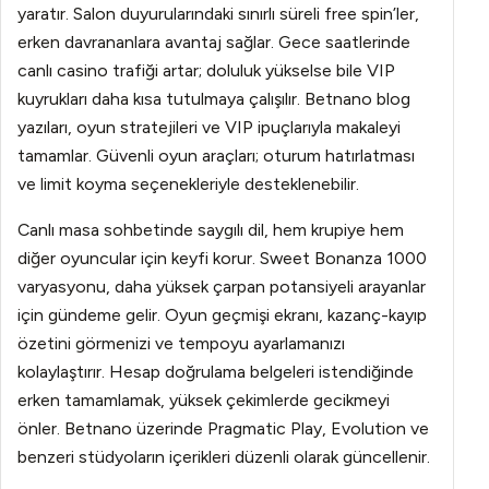
yaratır. Salon duyurularındaki sınırlı süreli free spin’ler,
erken davrananlara avantaj sağlar. Gece saatlerinde
canlı casino trafiği artar; doluluk yükselse bile VIP
kuyrukları daha kısa tutulmaya çalışılır. Betnano blog
yazıları, oyun stratejileri ve VIP ipuçlarıyla makaleyi
tamamlar. Güvenli oyun araçları; oturum hatırlatması
ve limit koyma seçenekleriyle desteklenebilir.
Canlı masa sohbetinde saygılı dil, hem krupiye hem
diğer oyuncular için keyfi korur. Sweet Bonanza 1000
varyasyonu, daha yüksek çarpan potansiyeli arayanlar
için gündeme gelir. Oyun geçmişi ekranı, kazanç-kayıp
özetini görmenizi ve tempoyu ayarlamanızı
kolaylaştırır. Hesap doğrulama belgeleri istendiğinde
erken tamamlamak, yüksek çekimlerde gecikmeyi
önler. Betnano üzerinde Pragmatic Play, Evolution ve
benzeri stüdyoların içerikleri düzenli olarak güncellenir.