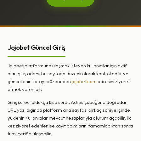
Jojobet Güncel Giriş
Jojobet platformuna ulaşmak isteyen kullanıcılar için aktif
olan giriş adresi bu sayfada düzenli olarak kontrol edilir ve
güncellenir. Tarayıcı üzerinden
jojobet.com
adresini ziyaret
etmek yeterlidir.
Giriş süreci oldukça kısa sürer. Adres çubuğuna doğrudan
URL yazıldığında platform ana sayfası birkaç saniye içinde
yüklenir. Kullanıcılar mevcut hesaplarıyla oturum açabilir, ilk
kez ziyaret edenler ise kayıt adımlarını tamamladıktan sonra
tüm içeriğe ulaşabilir.