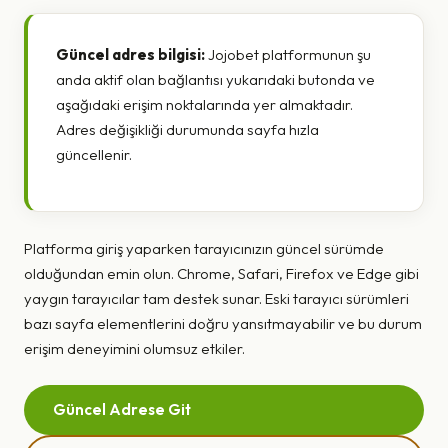
Güncel adres bilgisi:
Jojobet platformunun şu
anda aktif olan bağlantısı yukarıdaki butonda ve
aşağıdaki erişim noktalarında yer almaktadır.
Adres değişikliği durumunda sayfa hızla
güncellenir.
Platforma giriş yaparken tarayıcınızın güncel sürümde
olduğundan emin olun. Chrome, Safari, Firefox ve Edge gibi
yaygın tarayıcılar tam destek sunar. Eski tarayıcı sürümleri
bazı sayfa elementlerini doğru yansıtmayabilir ve bu durum
erişim deneyimini olumsuz etkiler.
Güncel Adrese Git