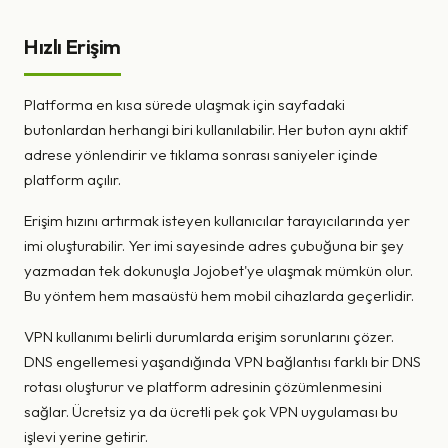
Hızlı Erişim
Platforma en kısa sürede ulaşmak için sayfadaki
butonlardan herhangi biri kullanılabilir. Her buton aynı aktif
adrese yönlendirir ve tıklama sonrası saniyeler içinde
platform açılır.
Erişim hızını artırmak isteyen kullanıcılar tarayıcılarında yer
imi oluşturabilir. Yer imi sayesinde adres çubuğuna bir şey
yazmadan tek dokunuşla Jojobet'ye ulaşmak mümkün olur.
Bu yöntem hem masaüstü hem mobil cihazlarda geçerlidir.
VPN kullanımı belirli durumlarda erişim sorunlarını çözer.
DNS engellemesi yaşandığında VPN bağlantısı farklı bir DNS
rotası oluşturur ve platform adresinin çözümlenmesini
sağlar. Ücretsiz ya da ücretli pek çok VPN uygulaması bu
işlevi yerine getirir.