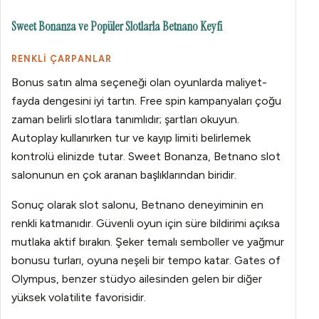
Sweet Bonanza ve Popüler Slotlarla Betnano Keyfi
RENKLI ÇARPANLAR
Bonus satın alma seçeneği olan oyunlarda maliyet-
fayda dengesini iyi tartın. Free spin kampanyaları çoğu
zaman belirli slotlara tanımlıdır; şartları okuyun.
Autoplay kullanırken tur ve kayıp limiti belirlemek
kontrolü elinizde tutar. Sweet Bonanza, Betnano slot
salonunun en çok aranan başlıklarından biridir.
Sonuç olarak slot salonu, Betnano deneyiminin en
renkli katmanıdır. Güvenli oyun için süre bildirimi açıksa
mutlaka aktif bırakın. Şeker temalı semboller ve yağmur
bonusu turları, oyuna neşeli bir tempo katar. Gates of
Olympus, benzer stüdyo ailesinden gelen bir diğer
yüksek volatilite favorisidir.