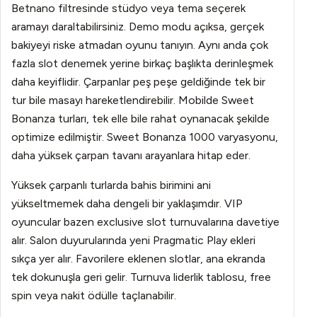
Betnano filtresinde stüdyo veya tema seçerek
aramayı daraltabilirsiniz. Demo modu açıksa, gerçek
bakiyeyi riske atmadan oyunu tanıyın. Aynı anda çok
fazla slot denemek yerine birkaç başlıkta derinleşmek
daha keyiflidir. Çarpanlar peş peşe geldiğinde tek bir
tur bile masayı hareketlendirebilir. Mobilde Sweet
Bonanza turları, tek elle bile rahat oynanacak şekilde
optimize edilmiştir. Sweet Bonanza 1000 varyasyonu,
daha yüksek çarpan tavanı arayanlara hitap eder.
Yüksek çarpanlı turlarda bahis birimini ani
yükseltmemek daha dengeli bir yaklaşımdır. VIP
oyuncular bazen exclusive slot turnuvalarına davetiye
alır. Salon duyurularında yeni Pragmatic Play ekleri
sıkça yer alır. Favorilere eklenen slotlar, ana ekranda
tek dokunuşla geri gelir. Turnuva liderlik tablosu, free
spin veya nakit ödülle taçlanabilir.