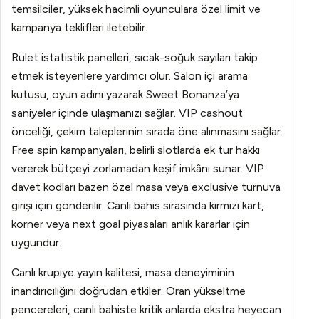
temsilciler, yüksek hacimli oyunculara özel limit ve
kampanya teklifleri iletebilir.
Rulet istatistik panelleri, sıcak-soğuk sayıları takip
etmek isteyenlere yardımcı olur. Salon içi arama
kutusu, oyun adını yazarak Sweet Bonanza’ya
saniyeler içinde ulaşmanızı sağlar. VIP cashout
önceliği, çekim taleplerinin sırada öne alınmasını sağlar.
Free spin kampanyaları, belirli slotlarda ek tur hakkı
vererek bütçeyi zorlamadan keşif imkânı sunar. VIP
davet kodları bazen özel masa veya exclusive turnuva
girişi için gönderilir. Canlı bahis sırasında kırmızı kart,
korner veya next goal piyasaları anlık kararlar için
uygundur.
Canlı krupiye yayın kalitesi, masa deneyiminin
inandırıcılığını doğrudan etkiler. Oran yükseltme
pencereleri, canlı bahiste kritik anlarda ekstra heyecan