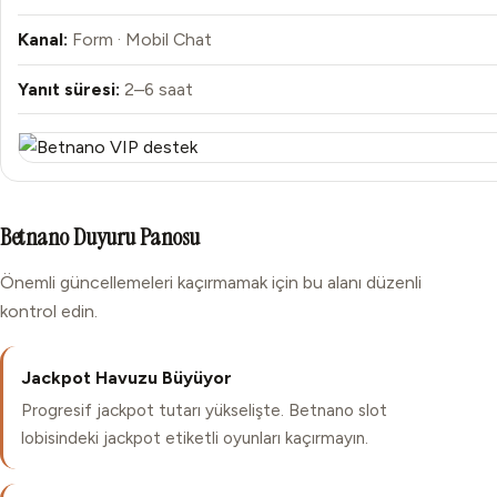
Kanal:
Form · Mobil Chat
Yanıt süresi:
2–6 saat
Betnano Duyuru Panosu
Önemli güncellemeleri kaçırmamak için bu alanı düzenli
kontrol edin.
Jackpot Havuzu Büyüyor
Progresif jackpot tutarı yükselişte. Betnano slot
lobisindeki jackpot etiketli oyunları kaçırmayın.