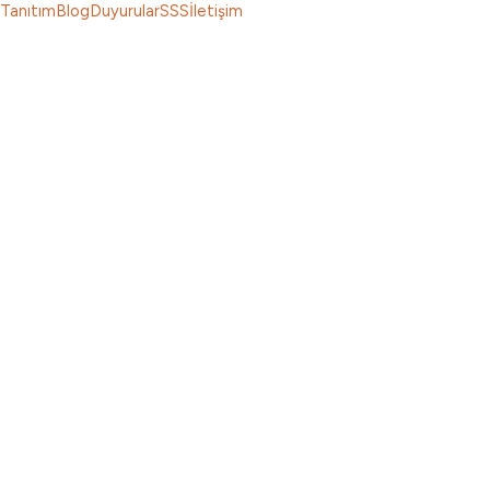
Tanıtım
Blog
Duyurular
SSS
İletişim