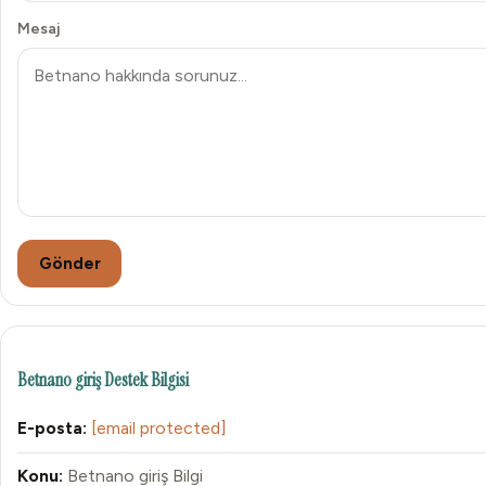
Mesaj
Gönder
Betnano giriş Destek Bilgisi
E-posta:
[email protected]
Konu:
Betnano giriş Bilgi