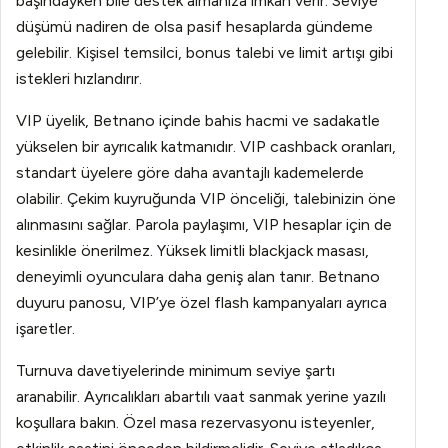
başındayken bile destek almanıza imkân verir. Seviye
düşümü nadiren de olsa pasif hesaplarda gündeme
gelebilir. Kişisel temsilci, bonus talebi ve limit artışı gibi
istekleri hızlandırır.
VIP üyelik, Betnano içinde bahis hacmi ve sadakatle
yükselen bir ayrıcalık katmanıdır. VIP cashback oranları,
standart üyelere göre daha avantajlı kademelerde
olabilir. Çekim kuyruğunda VIP önceliği, talebinizin öne
alınmasını sağlar. Parola paylaşımı, VIP hesaplar için de
kesinlikle önerilmez. Yüksek limitli blackjack masası,
deneyimli oyunculara daha geniş alan tanır. Betnano
duyuru panosu, VIP’ye özel flash kampanyaları ayrıca
işaretler.
Turnuva davetiyelerinde minimum seviye şartı
aranabilir. Ayrıcalıkları abartılı vaat sanmak yerine yazılı
koşullara bakın. Özel masa rezervasyonu isteyenler,