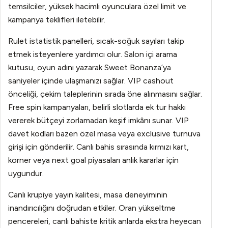
temsilciler, yüksek hacimli oyunculara özel limit ve
kampanya teklifleri iletebilir.
Rulet istatistik panelleri, sıcak-soğuk sayıları takip
etmek isteyenlere yardımcı olur. Salon içi arama
kutusu, oyun adını yazarak Sweet Bonanza’ya
saniyeler içinde ulaşmanızı sağlar. VIP cashout
önceliği, çekim taleplerinin sırada öne alınmasını sağlar.
Free spin kampanyaları, belirli slotlarda ek tur hakkı
vererek bütçeyi zorlamadan keşif imkânı sunar. VIP
davet kodları bazen özel masa veya exclusive turnuva
girişi için gönderilir. Canlı bahis sırasında kırmızı kart,
korner veya next goal piyasaları anlık kararlar için
uygundur.
Canlı krupiye yayın kalitesi, masa deneyiminin
inandırıcılığını doğrudan etkiler. Oran yükseltme
pencereleri, canlı bahiste kritik anlarda ekstra heyecan