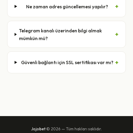
Ne zaman adres güncellemesi yapılır?
Telegram kanalı üzerinden bilgi almak
mümkün mü?
Güvenli bağlantı için SSL sertifikası var mı?
Jojobet
© 2026 — Tüm hakları saklıdır.