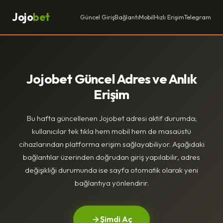
Jojo
bet
Güncel Giriş
Bağlantı
Mobil
Hızlı Erişim
Telegram
Jojobet Güncel Adres ve Anlık
Erişim
Bu hafta güncellenen Jojobet adresi aktif durumda;
kullanıcılar tek tıkla hem mobil hem de masaüstü
cihazlarından platforma erişim sağlayabiliyor. Aşağıdaki
bağlantılar üzerinden doğrudan giriş yapılabilir, adres
değişikliği durumunda ise sayfa otomatik olarak yeni
bağlantıya yönlendirir.
Şimdi Aç