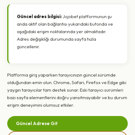
Güncel adres bilgisi:
Jojobet platformunun şu
anda aktif olan bağlantısı yukarıdaki butonda ve
aşağıdaki erişim noktalarında yer almaktadır.
Adres değişikliği durumunda sayfa hızla
güncellenir.
Platforma giriş yaparken tarayıcınızın güncel sürümde
olduğundan emin olun. Chrome, Safari, Firefox ve Edge gibi
yaygın tarayıcılar tam destek sunar. Eski tarayıcı sürümleri
bazı sayfa elementlerini doğru yansıtmayabilir ve bu durum
erişim deneyimini olumsuz etkiler.
Güncel Adrese Git