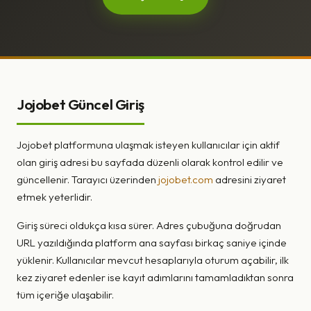
Jojobet Güncel Giriş
Jojobet platformuna ulaşmak isteyen kullanıcılar için aktif
olan giriş adresi bu sayfada düzenli olarak kontrol edilir ve
güncellenir. Tarayıcı üzerinden
jojobet.com
adresini ziyaret
etmek yeterlidir.
Giriş süreci oldukça kısa sürer. Adres çubuğuna doğrudan
URL yazıldığında platform ana sayfası birkaç saniye içinde
yüklenir. Kullanıcılar mevcut hesaplarıyla oturum açabilir, ilk
kez ziyaret edenler ise kayıt adımlarını tamamladıktan sonra
tüm içeriğe ulaşabilir.