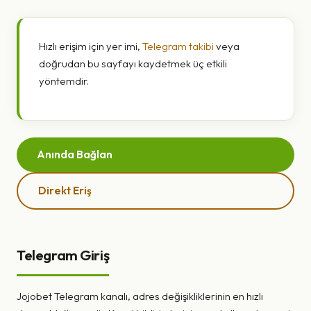
Hızlı erişim için yer imi,
Telegram takibi
veya
doğrudan bu sayfayı kaydetmek üç etkili
yöntemdir.
Anında Bağlan
Direkt Eriş
Telegram Giriş
Jojobet Telegram kanalı, adres değişikliklerinin en hızlı