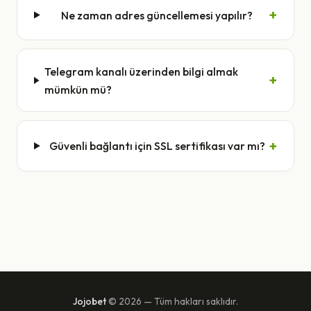
Ne zaman adres güncellemesi yapılır?
Telegram kanalı üzerinden bilgi almak
mümkün mü?
Güvenli bağlantı için SSL sertifikası var mı?
Jojobet
© 2026 — Tüm hakları saklıdır.