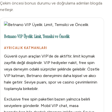
Çekim öncesi bonus durumu ve doğrulama adımları blogda
netleşir.
Betnano VIP Üyelik: Limit, Temsilci ve Öncelik
AYRICALIK KATMANLARI
Güvenli oyun araçları VIP’de de aktiftir; limit koymak
zayıflık değil disiplindir. VIP hediyeler nakit, free spin
veya deneyim odaklı sürprizler şeklinde gelebilir. Özetle
VIP katman, Betnano deneyimini daha kişisel ve akıcı
hale getirir. Seviye puanı, spor ve casino çevrimlerinin
toplamıyla birikebilir.
Exclusive free spin paketleri bazen yalnızca belirli
seviyelere gönderilir. Mobil VIP chat, masa