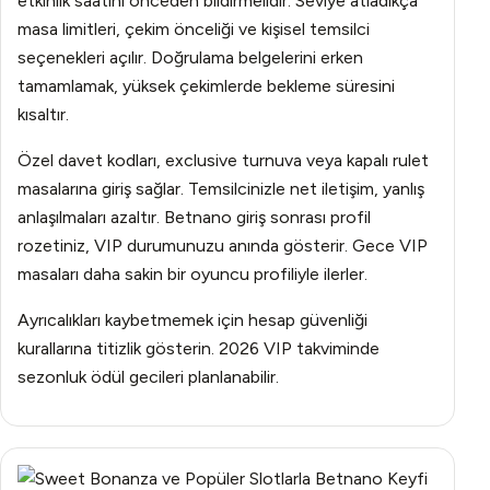
etkinlik saatini önceden bildirmelidir. Seviye atladıkça
masa limitleri, çekim önceliği ve kişisel temsilci
seçenekleri açılır. Doğrulama belgelerini erken
tamamlamak, yüksek çekimlerde bekleme süresini
kısaltır.
Özel davet kodları, exclusive turnuva veya kapalı rulet
masalarına giriş sağlar. Temsilcinizle net iletişim, yanlış
anlaşılmaları azaltır. Betnano giriş sonrası profil
rozetiniz, VIP durumunuzu anında gösterir. Gece VIP
masaları daha sakin bir oyuncu profiliyle ilerler.
Ayrıcalıkları kaybetmemek için hesap güvenliği
kurallarına titizlik gösterin. 2026 VIP takviminde
sezonluk ödül gecileri planlanabilir.