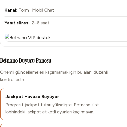
Kanal:
Form · Mobil Chat
Yanıt süresi:
2–6 saat
Betnano Duyuru Panosu
Önemli güncellemeleri kaçırmamak için bu alanı düzenli
kontrol edin.
Jackpot Havuzu Büyüyor
Progresif jackpot tutarı yükselişte. Betnano slot
lobisindeki jackpot etiketli oyunları kaçırmayın.