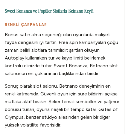
Sweet Bonanza ve Popüler Slotlarla Betnano Keyfi
RENKLI ÇARPANLAR
Bonus satın alma seçeneği olan oyunlarda maliyet-
fayda dengesini iyi tartın. Free spin kampanyaları çoğu
zaman belirli slotlara tanımlıdır; şartları okuyun.
Autoplay kullanırken tur ve kayıp limiti belirlemek
kontrolü elinizde tutar. Sweet Bonanza, Betnano slot
salonunun en çok aranan başlıklarından biridir.
Sonuç olarak slot salonu, Betnano deneyiminin en
renkli katmanıdır. Güvenli oyun için süre bildirimi açıksa
mutlaka aktif bırakın. Şeker temalı semboller ve yağmur
bonusu turları, oyuna neşeli bir tempo katar. Gates of
Olympus, benzer stüdyo ailesinden gelen bir diğer
yüksek volatilite favorisidir.