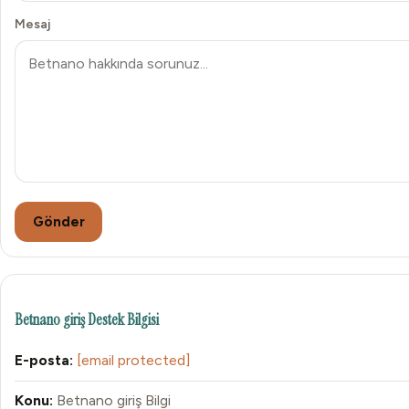
Mesaj
Gönder
Betnano giriş Destek Bilgisi
E-posta:
[email protected]
Konu:
Betnano giriş Bilgi