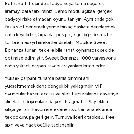
Betnano filtresinde stüdyo veya tema seçerek
aramayı daraltabilirsiniz. Demo modu açıksa, gerçek
bakiyeyi riske atmadan oyunu tanıyın. Aynı anda çok
fazla slot denemek yerine birkaç başlıkta derinleşmek
daha keyiflidir. Çarpanlar peş peşe geldiğinde tek bir
tur bile masayı hareketlendirebilir. Mobilde Sweet
Bonanza turları, tek elle bile rahat oynanacak şekilde
optimize edilmiştir. Sweet Bonanza 1000 varyasyonu,
daha yüksek çarpan tavanı arayanlara hitap eder.
Yüksek çarpanlı turlarda bahis birimini ani
yükseltmemek daha dengeli bir yaklaşımdır. VIP
oyuncular bazen exclusive slot turnuvalarına davetiye
alır. Salon duyurularında yeni Pragmatic Play ekleri
sıkça yer alır. Favorilere eklenen slotlar, ana ekranda
tek dokunuşla geri gelir. Turnuva liderlik tablosu, free
spin veya nakit ödülle taçlanabilir.