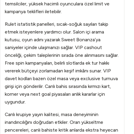
temsilciler, yüksek hacimli oyunculara özel limit ve
kampanya teklifleri iletebilir.
Rulet istatistik panelleri, sıcak-soğuk sayıları takip
etmek isteyenlere yardımcı olur. Salon içi arama
kutusu, oyun adını yazarak Sweet Bonanza’ya
saniyeler içinde ulaşmanızı sağlar. VIP cashout
önceliği, çekim taleplerinin sırada öne alınmasını sağlar.
Free spin kampanyaları, belirli slotlarda ek tur hakkı
vererek bütçeyi zorlamadan keşif imkânı sunar. VIP
davet kodları bazen özel masa veya exclusive turnuva
girişi için gönderilir. Canlı bahis sırasında kırmızı kart,
korner veya next goal piyasaları anlık kararlar için
uygundur.
Canlı krupiye yayın kalitesi, masa deneyiminin
inandırıcılığını doğrudan etkiler. Oran yükseltme
pencereleri, canlı bahiste kritik anlarda ekstra heyecan