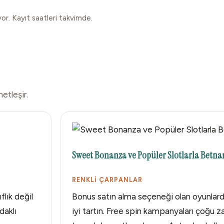
yor. Kayıt saatleri takvimde.
etleşir.
Sweet Bonanza ve Popüler Slotlarla Betna
RENKLI ÇARPANLAR
flık değil
Bonus satın alma seçeneği olan oyunlar
daklı
iyi tartın. Free spin kampanyaları çoğu za