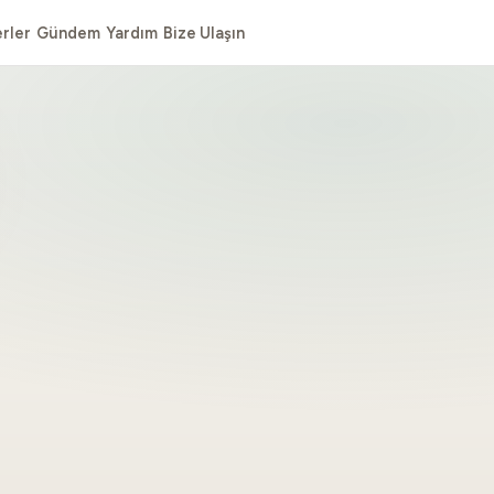
rler
Gündem
Yardım
Bize Ulaşın