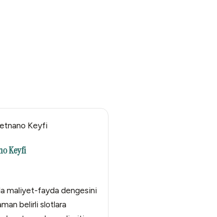
no Keyfi
da maliyet-fayda dengesini
man belirli slotlara