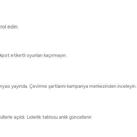
rol edin.
kpot etiketli oyunları kaçırmayın.
nyası yayında. Çevirme şartlarını kampanya merkezinden inceleyin.
rle açıldı. Liderlik tablosu anlık güncellenir.