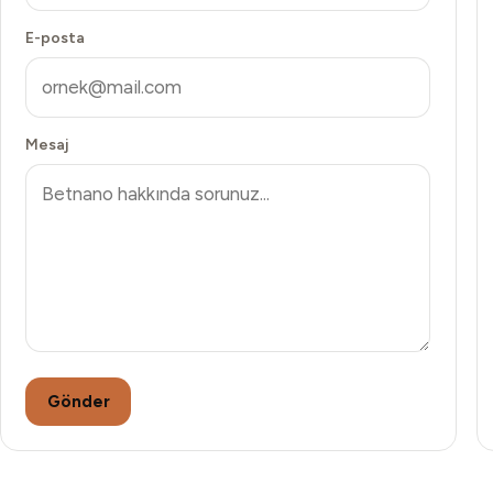
E-posta
Mesaj
Gönder