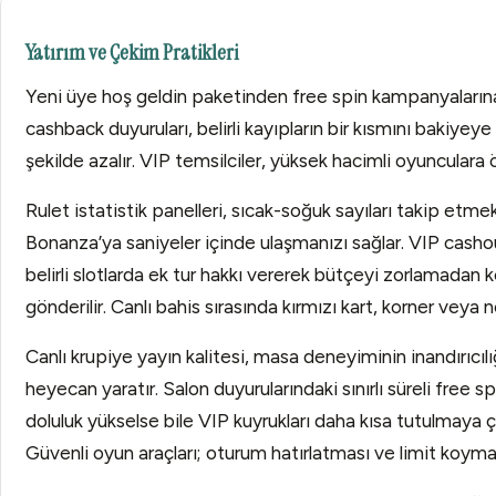
Yatırım ve Çekim Pratikleri
Yeni üye hoş geldin paketinden free spin kampanyaların
cashback duyuruları, belirli kayıpların bir kısmını bakiyeye
şekilde azalır. VIP temsilciler, yüksek hacimli oyunculara ö
Rulet istatistik panelleri, sıcak-soğuk sayıları takip etm
Bonanza’ya saniyeler içinde ulaşmanızı sağlar. VIP cashou
belirli slotlarda ek tur hakkı vererek bütçeyi zorlamadan 
gönderilir. Canlı bahis sırasında kırmızı kart, korner veya n
Canlı krupiye yayın kalitesi, masa deneyiminin inandırıcıl
heyecan yaratır. Salon duyurularındaki sınırlı süreli free s
doluluk yükselse bile VIP kuyrukları daha kısa tutulmaya ça
Güvenli oyun araçları; oturum hatırlatması ve limit koyma