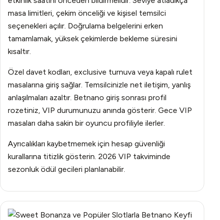
etkinlik saatini önceden bildirmelidir. Seviye atladıkça
masa limitleri, çekim önceliği ve kişisel temsilci
seçenekleri açılır. Doğrulama belgelerini erken
tamamlamak, yüksek çekimlerde bekleme süresini
kısaltır.
Özel davet kodları, exclusive turnuva veya kapalı rulet
masalarına giriş sağlar. Temsilcinizle net iletişim, yanlış
anlaşılmaları azaltır. Betnano giriş sonrası profil
rozetiniz, VIP durumunuzu anında gösterir. Gece VIP
masaları daha sakin bir oyuncu profiliyle ilerler.
Ayrıcalıkları kaybetmemek için hesap güvenliği
kurallarına titizlik gösterin. 2026 VIP takviminde
sezonluk ödül gecileri planlanabilir.