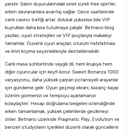
yaratır. Salon duyurularındaki sınırlı süreli free spin’ler,
erken davrananlara avantaj sağlar. Gece saatlerinde
canlı casino trafiği artar; doluluk yükselse bile VIP
kuyrukları daha kısa tutulmaya çalışılır. Betnano blog
yazıları, oyun stratejileri ve VIP ipuçlarıyla makaleyi
tamamlar. Güvenli oyun araçları; oturum hatırlatması
ve limit koyma seçenekleriyle desteklenebilir.
Canlı masa sohbetinde saygılı dil, hem krupiye hem
diğer oyuncular için keyfi korur. Sweet Bonanza 1000
varyasyonu, daha yüksek çarpan potansiyeli arayanlar
için gündeme gelir. Oyun geçmişi ekranı, kazanç-kayıp
özetini görmenizi ve tempoyu ayarlamanızı
kolaylaştırır. Hesap doğrulama belgeleri istendiğinde
erken tamamlamak, yüksek çekimlerde gecikmeyi
önler. Betnano üzerinde Pragmatic Play, Evolution ve
benzeri stüdyoların içerikleri düzenli olarak güncellenir.