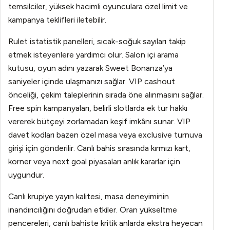
temsilciler, yüksek hacimli oyunculara özel limit ve
kampanya teklifleri iletebilir.
Rulet istatistik panelleri, sıcak-soğuk sayıları takip
etmek isteyenlere yardımcı olur. Salon içi arama
kutusu, oyun adını yazarak Sweet Bonanza’ya
saniyeler içinde ulaşmanızı sağlar. VIP cashout
önceliği, çekim taleplerinin sırada öne alınmasını sağlar.
Free spin kampanyaları, belirli slotlarda ek tur hakkı
vererek bütçeyi zorlamadan keşif imkânı sunar. VIP
davet kodları bazen özel masa veya exclusive turnuva
girişi için gönderilir. Canlı bahis sırasında kırmızı kart,
korner veya next goal piyasaları anlık kararlar için
uygundur.
Canlı krupiye yayın kalitesi, masa deneyiminin
inandırıcılığını doğrudan etkiler. Oran yükseltme
pencereleri, canlı bahiste kritik anlarda ekstra heyecan