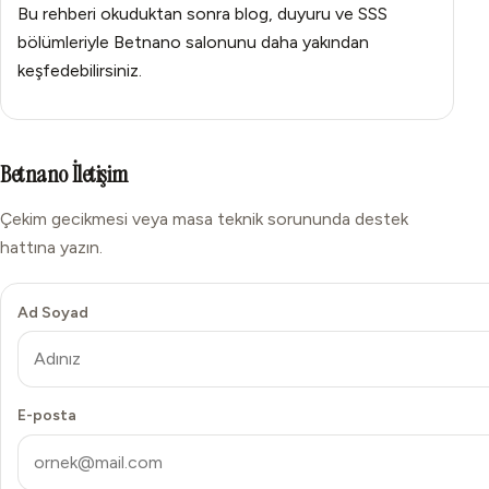
Bu rehberi okuduktan sonra blog, duyuru ve SSS
bölümleriyle Betnano salonunu daha yakından
keşfedebilirsiniz.
Betnano İletişim
Çekim gecikmesi veya masa teknik sorununda destek
hattına yazın.
Ad Soyad
E-posta