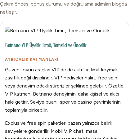
Çekim öncesi bonus durumu ve doğrulama adımları blogda
netleşir.
Betnano VIP Üyelik: Limit, Temsilci ve Öncelik
AYRICALIK KATMANLARI
Güvenli oyun araçları VIP’de de aktiftir; limit koymak
zayıflık değil disiplindir. VIP hediyeler nakit, free spin
veya deneyim odaklı sürprizler şeklinde gelebilir. Özetle
VIP katman, Betnano deneyimini daha kişisel ve akıcı
hale getirir. Seviye puanı, spor ve casino çevrimlerinin
toplamıyla birikebilir.
Exclusive free spin paketleri bazen yalnızca belirli
seviyelere gönderilir. Mobil VIP chat, masa